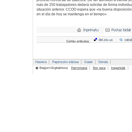
proceso concursal de Babcock. De ser admitido a trámite po
más de 250 trabajadores deberá solicitar de forma individua
situación anterior. CCOO espera que «la buena disposición
en el día de hoy se mantenga en el tiempo».
Gehitu artikuloa:
Hasiera
Paperezko edizioa
Gaiak
Denda
� Baigorri Argitaletxea
Harremana
Nor gara
Iragarkiak