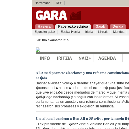
Harremana
RSS
Hasiera
Paperezko edizioa
Gaiak
Denda
Eguneko gaiak
Euskal Herria
Iritzia
Kirolak
Mundua
2011ko ekainaren 21a
Al-Assad promete elecciones y una reforma constituciona
ca�da
Bashar al-Assad volvi� a denunciar ayer que Siria sufre lo
�conspiraci�n dise�ada desde el exterior� para justificar
que vive el pa�s desde mediados de marzo, y que intenta 
�di�logo nacional� y a seguir con las reformas. Al-Assa
parlamentarias en agosto y una reforma constitucional. Activ
rechazaron sus promesas y exigieron su renuncia.
Un tribunal condena a Ben Ali a 35 a�os por tenencia il�
El ex presidente de T�nez Zine al Abidine Ben Ali y su mu
35 a�os de prisi�n en un primer juicio por tenencia il�cita