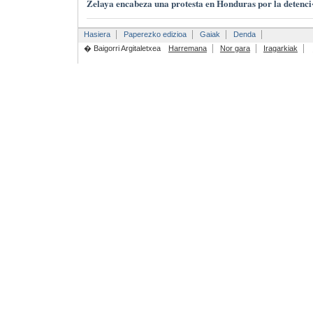
Zelaya encabeza una protesta en Honduras por la detenc
Hasiera
Paperezko edizioa
Gaiak
Denda
� Baigorri Argitaletxea
Harremana
Nor gara
Iragarkiak