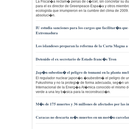
La Fiscal�a reclam� penas de c�rcel, sin concretar su du
para el ex director de Greenpeace-Espa�a y otros miembr
ecologista que irrumpieron en la cumbre del clima de 2009.
absoluci�n.
IU estudia sanciones para los cargos que facilitar�n que
Extremadura
Los islandeses preparan la reforma de la Carta Magna a 
Detenido el ex secretario de Estado franc�s Tron
Jap�n subestim� el peligro de tsunami en la planta nuc
El regulador nuclear japon�s �subestim� el peligro de un
Fukushima y no la protegi� de forma adecuada, seg�n un 
Internacional de la Energ�a At�mica conocido el mismo 
verde a una ley b�sica para la reconstrucci�n.
M�s de 175 muertos y 36 millones de afectados por las 
Caracas no descarta m�s muertos en un mot�n carcela