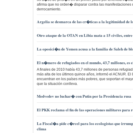
afirma que no orden� disparar contra las manifestaciones
derrocamiento.
Argelia se desmarca de las cr�ticas a la legitimidad de lo
Otro ataque de la OTAN en Libia mata a 15 civiles, entre 
La oposici�n de Yemen acusa a la familia de Saleh de bl
El n�mero de refugiados en el mundo, 43,7 millones, es 
A finales de 2010 había 43,7 millones de personas refugiada
más alta de los últimos quince años, informó el ACNUR. El
encuentran en los países más pobres, que soportan el may
que la situación conlleva.
Medvedev no luchar� con Putin por la Presidencia rusa
El PKK reclama el fin de las operaciones militares para 
La Fiscal�a pide c�rcel para los ecologistas que irrump
clima