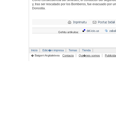
Como consecuencia del siniestro, el conductor del segu
y, tras ser rescatado por los Bomberos, fue evacuado por u
Donostia.
Gehitu artikuloa:
Inicio
Edici�n impresa
Temas
Tienda
� Baigorri Argitaletxea
Contacto
Qui�nes somos
Publicid