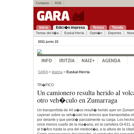
Contacto
RSS
Inicio
Edici�n impresa
Temas
Tienda
Temas del d�a
Euskal Herria
Opini�n
Deportes
Mun
2011 junio 22
GARA
>
Idatzia
>
Euskal Herria
TR�FICO
Un camionero resulta herido al volc
otro veh�culo en Zumarraga
Un transportista de 44 a�os result� herido ayer en Zuma
cayeran sobre su veh�culo los troncos que transportaba o
por delante y que perdi� parcialmente su carga. Los hecho
once menos cuarto de la ma�ana, en la carretera GI-631,
al tr�fico hasta la una del mediod�a, a la altura de la cit