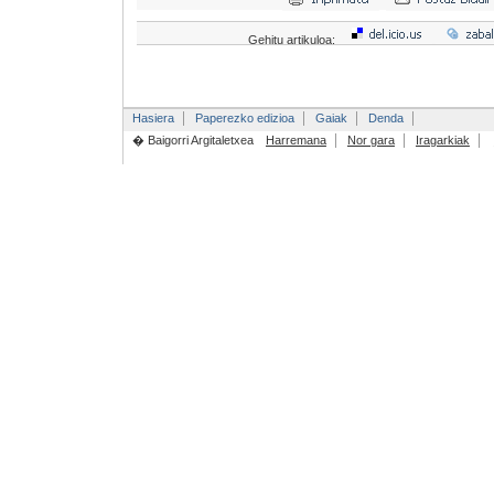
Gehitu artikuloa:
Hasiera
Paperezko edizioa
Gaiak
Denda
� Baigorri Argitaletxea
Harremana
Nor gara
Iragarkiak