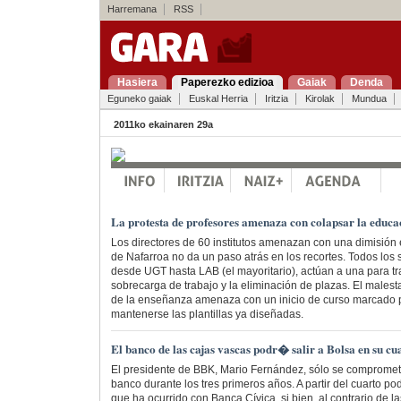
Harremana
RSS
Hasiera
Paperezko edizioa
Gaiak
Denda
Eguneko gaiak
Euskal Herria
Iritzia
Kirolak
Mundua
2011ko ekainaren 29a
La protesta de profesores amenaza con colapsar la educ
Los directores de 60 institutos amenazan con una dimisión 
de Nafarroa no da un paso atrás en los recortes. Todos los 
desde UGT hasta LAB (el mayoritario), actúan a una para tra
sobrecarga de trabajo y la eliminación de plazas. El malesta
de la enseñanza amenaza con un inicio de curso marcado p
mantenerse las plantillas ya diseñadas.
El banco de las cajas vascas podr� salir a Bolsa en su c
El presidente de BBK, Mario Fernández, sólo se comprometi
banco durante los tres primeros años. A partir del cuarto podr
que ha ocurrido con Banca Cívica, si bien, al contrario de l