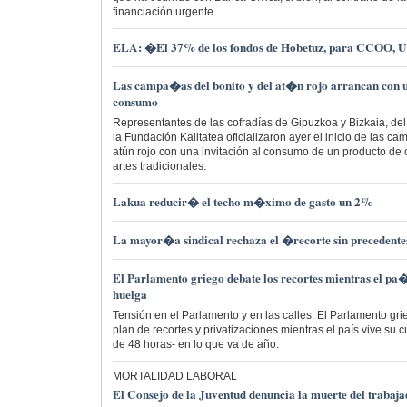
financiación urgente.
ELA: �El 37% de los fondos de Hobetuz, para CCOO, U
Las campa�as del bonito y del at�n rojo arrancan con u
consumo
Representantes de las cofradías de Gipuzkoa y Bizkaia, de
la Fundación Kalitatea oficializaron ayer el inicio de las ca
atún rojo con una invitación al consumo de un producto de
artes tradicionales.
Lakua reducir� el techo m�ximo de gasto un 2%
La mayor�a sindical rechaza el �recorte sin precedente
El Parlamento griego debate los recortes mientras el pa�
huelga
Tensión en el Parlamento y en las calles. El Parlamento gri
plan de recortes y privatizaciones mientras el país vive su 
de 48 horas- en lo que va de año.
MORTALIDAD LABORAL
El Consejo de la Juventud denuncia la muerte del trabaj