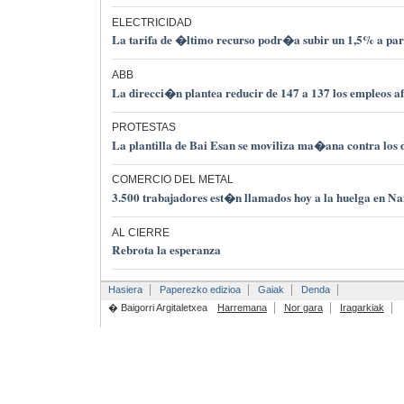
ELECTRICIDAD
La tarifa de �ltimo recurso podr�a subir un 1,5% a part
ABB
La direcci�n plantea reducir de 147 a 137 los empleos a
PROTESTAS
La plantilla de Bai Esan se moviliza ma�ana contra los 
COMERCIO DEL METAL
3.500 trabajadores est�n llamados hoy a la huelga en N
AL CIERRE
Rebrota la esperanza
Hasiera
Paperezko edizioa
Gaiak
Denda
� Baigorri Argitaletxea
Harremana
Nor gara
Iragarkiak