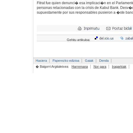
Fitrat fue quien denunci� esa implicaci�n en el Parlamen
personas relacionadas con la crisis de Kabul Bank. Desv�
supuestamente por sus responsables pusieron a �ste banco
Gehitu artikuloa:
Hasiera
Paperezko edizioa
Gaiak
Denda
� Baigorri Argitaletxea
Harremana
Nor gara
Iragarkiak