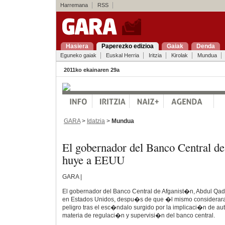
Harremana
RSS
Hasiera
Paperezko edizioa
Gaiak
Denda
Eguneko gaiak
Euskal Herria
Iritzia
Kirolak
Mundua
2011ko ekainaren 29a
GARA
>
Idatzia
>
Mundua
El gobernador del Banco Central d
huye a EEUU
GARA |
El gobernador del Banco Central de Afganist�n, Abdul Qadir
en Estados Unidos, despu�s de que �l mismo considerara
peligro tras el esc�ndalo surgido por la implicaci�n de au
materia de regulaci�n y supervisi�n del banco central.