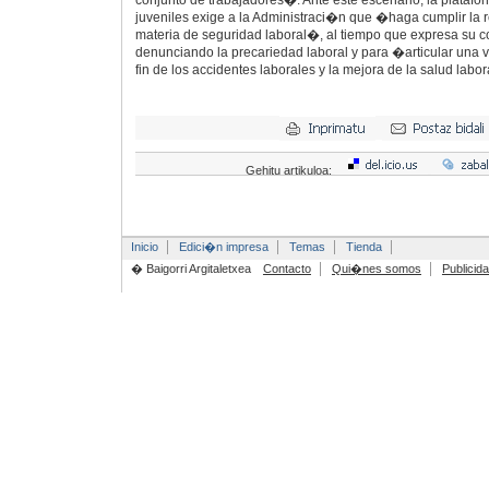
conjunto de trabajadores�. Ante este escenario, la platafo
juveniles exige a la Administraci�n que �haga cumplir la
materia de seguridad laboral�, al tiempo que expresa su 
denunciando la precariedad laboral y para �articular una 
fin de los accidentes laborales y la mejora de la salud labo
Gehitu artikuloa:
Inicio
Edici�n impresa
Temas
Tienda
� Baigorri Argitaletxea
Contacto
Qui�nes somos
Publicid