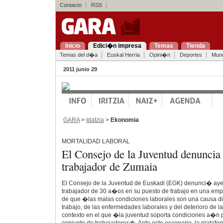
Contacto
RSS
Inicio
Edici�n impresa
Temas
Tienda
Temas del d�a
Euskal Herria
Opini�n
Deportes
Mun
2011 junio 29
GARA
>
Idatzia
>
Ekonomia
MORTALIDAD LABORAL
El Consejo de la Juventud denuncia 
trabajador de Zumaia
El Consejo de la Juventud de Euskadi (EGK) denunci� aye
trabajador de 30 a�os en su puesto de trabajo en una emp
de que �las malas condiciones laborales son una causa dir
trabajo, de las enfermedades laborales y del deterioro de 
contexto en el que �la juventud soporta condiciones a�n 