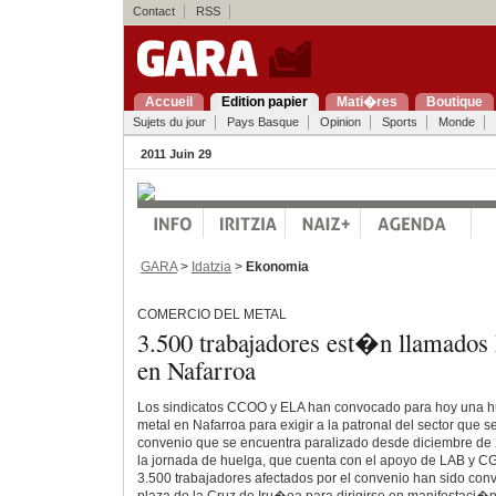
Contact
RSS
Accueil
Edition papier
Mati�res
Boutique
Sujets du jour
Pays Basque
Opinion
Sports
Monde
2011 Juin 29
GARA
>
Idatzia
>
Ekonomia
COMERCIO DEL METAL
3.500 trabajadores est�n llamados 
en Nafarroa
Los sindicatos CCOO y ELA han convocado para hoy una hu
metal en Nafarroa para exigir a la patronal del sector que s
convenio que se encuentra paralizado desde diciembre de 
la jornada de huelga, que cuenta con el apoyo de LAB y C
3.500 trabajadores afectados por el convenio han sido conv