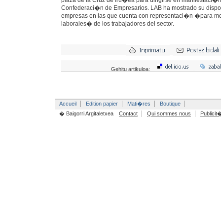
plaza de la Cruz de Iru�ea para dirigirse en manifestaci�n
Confederaci�n de Empresarios. LAB ha mostrado su dispos
empresas en las que cuenta con representaci�n �para mej
laborales� de los trabajadores del sector.
Gehitu artikuloa:
Accueil
Edition papier
Mati�res
Boutique
� Baigorri Argitaletxea
Contact
Qui sommes nous
Publicit