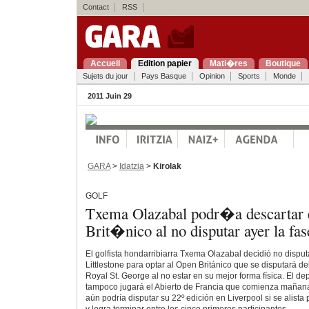
Contact
RSS
Accueil
Edition papier
Mati�res
Boutique
Sujets du jour
Pays Basque
Opinion
Sports
Monde
2011 Juin 29
GARA
>
Idatzia
>
Kirolak
GOLF
Txema Olazabal podr�a descartar 
Brit�nico al no disputar ayer la fas
El golfista hondarribiarra Txema Olazabal decidió no disputa
Littlestone para optar al Open Británico que se disputará del
Royal St. George al no estar en su mejor forma física. El d
tampoco jugará el Abierto de Francia que comienza mañana
aún podría disputar su 22º edición en Liverpool si se alista 