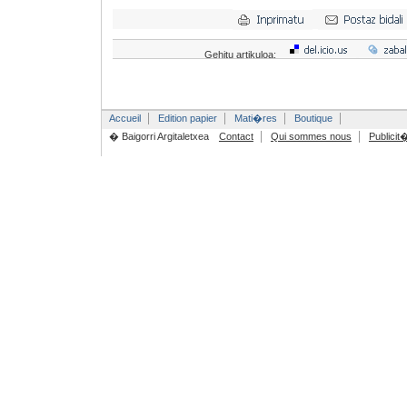
Gehitu artikuloa:
Accueil
Edition papier
Mati�res
Boutique
� Baigorri Argitaletxea
Contact
Qui sommes nous
Publicit