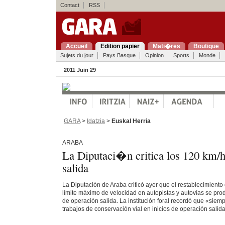
Contact
RSS
Accueil
Edition papier
Mati�res
Boutique
Sujets du jour
Pays Basque
Opinion
Sports
Monde
2011 Juin 29
GARA
>
Idatzia
>
Euskal Herria
ARABA
La Diputaci�n critica los 120 km/
salida
La Diputación de Araba criticó ayer que el restablecimiento
límite máximo de velocidad en autopistas y autovías se pro
de operación salida. La institución foral recordó que «siemp
trabajos de conservación vial en inicios de operación salid