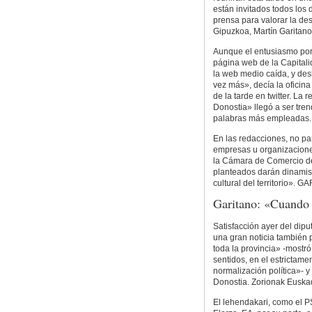
están invitados todos los 
prensa para valorar la d
Gipuzkoa, Martín Garitano,
Aunque el entusiasmo por 
página web de la Capitali
la web medio caída, y des
vez más», decía la oficin
de la tarde en twitter. La
Donostia» llegó a ser trend
palabras más empleadas.
En las redacciones, no par
empresas u organizacione
la Cámara de Comercio de
planteados darán dinamism
cultural del territorio». G
Garitano: «Cuando 
Satisfacción ayer del dip
una gran noticia también
toda la provincia» -mostró
sentidos, en el estrictame
normalización política»- y
Donostia. Zorionak Euska
El lehendakari, como el P