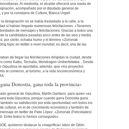
donostiarras. Al mediodía, el alcalde ofrecerá una rueda de
esignación, acompañado por el diputado general de
 y por la consejera de Cultura, Blanca Urgell.
la designación no se había trasladado a la calle, a la
dad sí habían llegado numerosas felicitaciones. «Tenemos
bordados de mensajes y felicitaciones. Gracias a todos una
a de la candidatura pasadas poco antes de las seis y media
 red, por cierto, echaba humo y el término «Zorionak
ing topic en twitter a nivel mundial; es decir, una de las
aban de llegar las felicitaciones dirigidas la ciudad, desde
s como Kaiku, Tecnalia, Mondragon Unibertsitatea... Desde
 Gipuzkoa se apuntaba, además, que «los proyectos
o al comercio, al turismo, a la vida socioeconómica y
ARA
gana Donostia, gana toda la provincia»
utado general de Gipuzkoa, Martín Garitano, para quien «es
 para toda Gipuzkoa, porque cuando gana Donostia gana
 también su satisfacción por esta oportunidad «en todos los
nte cultural, en el de crecimiento económico y también de
 mensaje en twitter de Patxi López: «Zorionak (Felicidades)
di. Entre todos lo hemos conseguido».
SOE, quisieron destacar la «magnífica» labor de Odón