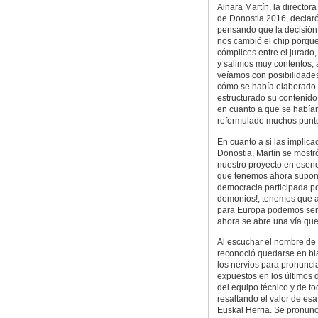
Ainara Martín, la director
de Donostia 2016, declaró
pensando que la decisión p
nos cambió el chip porque
cómplices entre el jurado
y salimos muy contentos, 
veíamos con posibilidades
cómo se había elaborado l
estructurado su contenido y
en cuanto a que se había
reformulado muchos punt
En cuanto a si las implica
Donostia, Martín se mostró
nuestro proyecto en esenci
que tenemos ahora supon
democracia participada por
demonios!, tenemos que ap
para Europa podemos ser u
ahora se abre una vía que
Al escuchar el nombre de D
reconoció quedarse en bla
los nervios para pronuncia
expuestos en los últimos d
del equipo técnico y de to
resaltando el valor de es
Euskal Herria. Se pronun