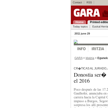
Contact
RSS
Home
Printed editi
Today topics
Euskal Herri
2011 june 29
GARA
>
Idatzia
>
Egunek
CR�TICAS AL JURADO,
Donostia ser� l
el 2016
Poco después de las 17.2
Gaulhofer, anunciaba en 
carrera hacia la Capital 
impuso a Burgos, Segovi
sorpresa los allí presen