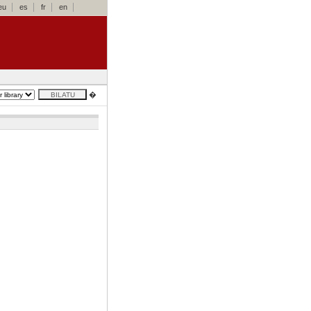
eu
es
fr
en
�