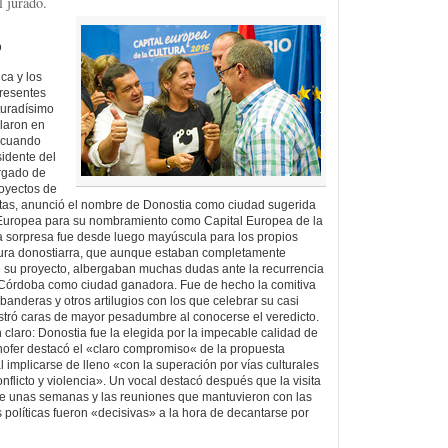
l jurado.
D
ica y los
presentes
turadísimo
llaron en
a cuando
sidente del
argado de
royectos de
atas, anunció el nombre de Donostia como ciudad sugerida
n Europea para su nombramiento como Capital Europea de la
a sorpresa fue desde luego mayúscula para los propios
tura donostiarra, que aunque estaban completamente
e su proyecto, albergaban muchas dudas ante la recurrencia
e Córdoba como ciudad ganadora. Fue de hecho la comitiva
anderas y otros artilugios con los que celebrar su casi
ostró caras de mayor pesadumbre al conocerse el veredicto.
n claro: Donostia fue la elegida por la impecable calidad de
lhofer destacó el «claro compromiso« de la propuesta
al implicarse de lleno «con la superación por vías culturales
onflicto y violencia». Un vocal destacó después que la visita
ce unas semanas y las reuniones que mantuvieron con las
 políticas fueron «decisivas» a la hora de decantarse por