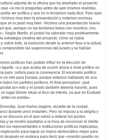
a cultural adjunta de la oficina que ha diseñado el proyecto
 que «si me lo preguntas antes de ayer éramos realistas,
odía ser política y que no lo teníamos nada fácil. Pero ayer
 hicimos muy bien la presentación y notamos sonrisas
, que se lo pasó muy bien. Hicimos una presentación buena
así que, aunque no las teníamos todas con nosotros, nos
». Según Martín, el jurado ha valorado muy positivamente
a estrategia creativa del proyecto, cómo se había
, sobre todo, la evolución desde la anterior fase a la actual,
n comprendido las sugerencias del jurado y se habían
os.
ciones políticas han podido influir en la elección de
 tajante: «Lo que acaba de ocurrir ahora a nivel político es
a pura: cultura para la convivencia. El escenario político
e un reto para Europa, porque estamos hablando de una
 todos los partidos políticos. Al final pensamos: ¡qué
ostar por esto y el jurado también debería hacerlo, pues
n lugar donde situar el foco de interés, ya que en Euskadi
 antes no existía».
onostia, Juan Karlos Izagirre, alcalde de la ciudad,
nco durante unos instantes. Pero se impuso a la alegría y
r un discurso en el que volvió a reiterar los puntos
ías y se mostró equitativo a la hora de reconocer el mérito
dos los representantes e instituciones políticas implicadas,
a implicación para lograr un marco democrático mejor para
ció después en euskara para decir que «nuestro pueblo no