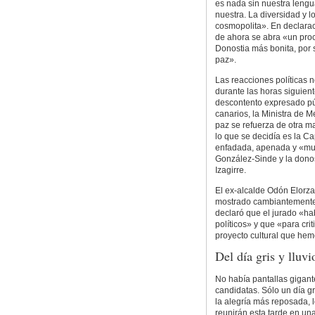
es nada sin nuestra lengu
nuestra. La diversidad y 
cosmopolita». En declarac
de ahora se abra «un pro
Donostia más bonita, por 
paz».
Las reacciones políticas 
durante las horas siguien
descontento expresado pú
canarios, la Ministra de 
paz se refuerza de otra m
lo que se decidía es la Ca
enfadada, apenada y «muy 
González-Sinde y la donos
Izagirre.
El ex-alcalde Odón Elorza
mostrado cambiantemente c
declaró que el jurado «ha
políticos» y que «para crit
proyecto cultural que he
Del día gris y lluvi
No había pantallas gigant
candidatas. Sólo un día gr
la alegría más reposada, lo
reunirán esta tarde en una 