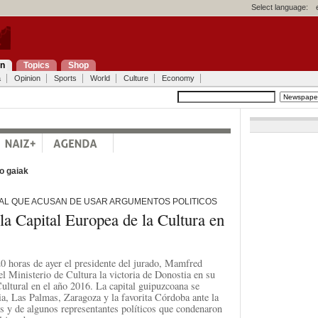
Select language:
on
Topics
Shop
a
Opinion
Sports
World
Culture
Economy
o gaiak
 AL QUE ACUSAN DE USAR ARGUMENTOS POLITICOS
a Capital Europea de la Cultura en
0 horas de ayer el presidente del jurado, Mamfred
el Ministerio de Cultura la victoria de Donostia en su
Cultural en el año 2016. La capital guipuzcoana se
a, Las Palmas, Zaragoza y la favorita Córdoba ante la
tes y de algunos representantes políticos que condenaron