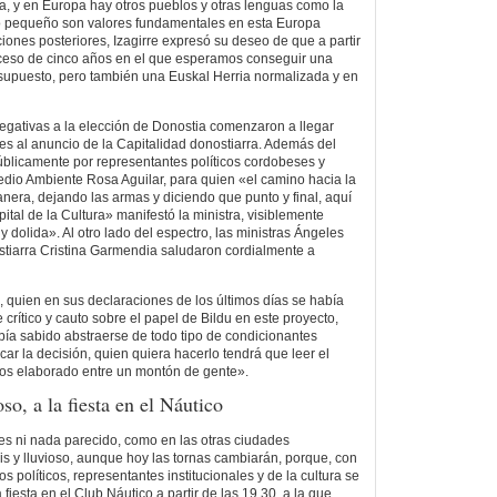
a, y en Europa hay otros pueblos y otras lenguas como la
lo pequeño son valores fundamentales en esta Europa
iones posteriores, Izagirre expresó su deseo de que a partir
ceso de cinco años en el que esperamos conseguir una
supuesto, pero también una Euskal Herria normalizada y en
negativas a la elección de Donostia comenzaron a llegar
tes al anuncio de la Capitalidad donostiarra. Además del
blicamente por representantes políticos cordobeses y
Medio Ambiente Rosa Aguilar, para quien «el camino hacia la
anera, dejando las armas y diciendo que punto y final, aquí
pital de la Cultura» manifestó la ministra, visiblemente
dolida». Al otro lado del espectro, las ministras Ángeles
tiarra Cristina Garmendia saludaron cordialmente a
, quien en sus declaraciones de los últimos días se había
rítico y cauto sobre el papel de Bildu en este proyecto,
bía sabido abstraerse de todo tipo de condicionantes
icar la decisión, quien quiera hacerlo tendrá que leer el
mos elaborado entre un montón de gente».
oso, a la fiesta en el Náutico
es ni nada parecido, como en las otras ciudades
is y lluvioso, aunque hoy las tornas cambiarán, porque, con
s políticos, representantes institucionales y de la cultura se
fiesta en el Club Náutico a partir de las 19,30, a la que