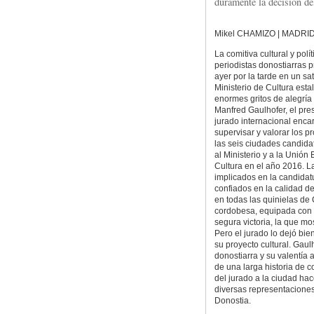
duramente la decisión de
Mikel CHAMIZO | MADRI
La comitiva cultural y polít
periodistas donostiarras 
ayer por la tarde en un sa
Ministerio de Cultura esta
enormes gritos de alegrí
Manfred Gaulhofer, el pre
jurado internacional enc
supervisar y valorar los p
las seis ciudades candid
al Ministerio y a la Unió
Cultura en el año 2016. L
implicados en la candida
confiados en la calidad d
en todas las quinielas d
cordobesa, equipada con b
segura victoria, la que m
Pero el jurado lo dejó bie
su proyecto cultural. Gau
donostiarra y su valentía 
de una larga historia de c
del jurado a la ciudad ha
diversas representaciones
Donostia.