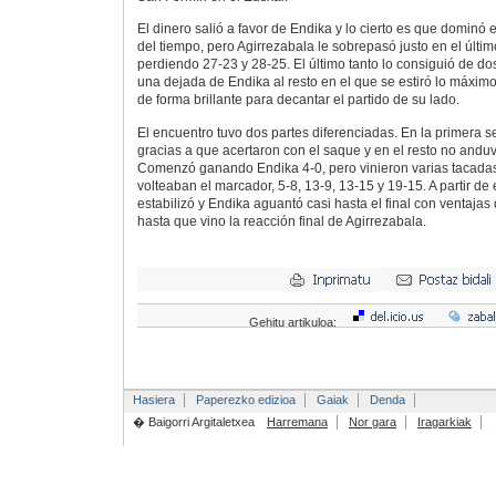
El dinero salió a favor de Endika y lo cierto es que dominó e
del tiempo, pero Agirrezabala le sobrepasó justo en el últim
perdiendo 27-23 y 28-25. El último tanto lo consiguió de do
una dejada de Endika al resto en el que se estiró lo máximo
de forma brillante para decantar el partido de su lado.
El encuentro tuvo dos partes diferenciadas. En la primera 
gracias a que acertaron con el saque y en el resto no anduvi
Comenzó ganando Endika 4-0, pero vinieron varias tacada
volteaban el marcador, 5-8, 13-9, 13-15 y 19-15. A partir d
estabilizó y Endika aguantó casi hasta el final con ventajas
hasta que vino la reacción final de Agirrezabala.
Gehitu artikuloa:
Hasiera
Paperezko edizioa
Gaiak
Denda
� Baigorri Argitaletxea
Harremana
Nor gara
Iragarkiak