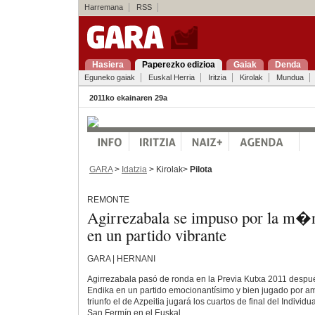
Harremana
RSS
Hasiera
Paperezko edizioa
Gaiak
Denda
Eguneko gaiak
Euskal Herria
Iritzia
Kirolak
Mundua
2011ko ekainaren 29a
GARA
>
Idatzia
> Kirolak>
Pilota
REMONTE
Agirrezabala se impuso por la m�
en un partido vibrante
GARA | HERNANI
Agirrezabala pasó de ronda en la Previa Kutxa 2011 despu
Endika en un partido emocionantísimo y bien jugado por am
triunfo el de Azpeitia jugará los cuartos de final del Individua
San Fermín en el Euskal.