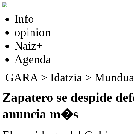
Info
opinion
Naiz+
Agenda
GARA
>
Idatzia
>
Mundua
Zapatero se despide de
anuncia m�s