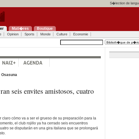
S�lection de langu
ier
Mati�res
Boutique
e
Opinion
Sports
Monde
Culture
Economie
>
Osasuna
rran seis envites amistosos, cuatro
claro cómo va a ser el grueso de su preparación para la
ento, el club rojillo ya ha cerrado seis encuentros
uatro se disputarán en una gira italiana que se prolongará
sto.