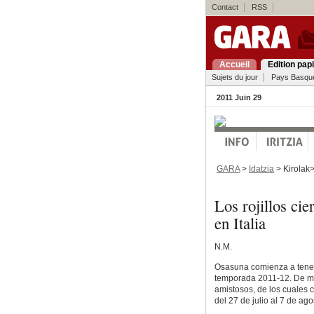
Contact
RSS
Accueil
Edition pap
Sujets du jour
Pays Basqu
2011 Juin 29
GARA
>
Idatzia
> Kirolak
Los rojillos cie
en Italia
N.M.
Osasuna comienza a tener 
temporada 2011-12. De mom
amistosos, de los cuales c
del 27 de julio al 7 de ago