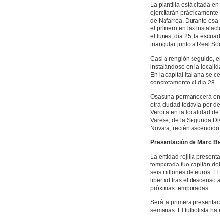
La plantilla está citada e
ejercitarán prácticamente 
de Nafarroa. Durante esa 
el primero en las instalaci
el lunes, día 25, la escua
triangular junto a Real So
Casi a renglón seguido, em
instalándose en la locali
En la capital italiana se c
concretamente el día 28.
Osasuna permanecerá en F
otra ciudad todavía por de
Verona en la localidad de 
Varese, de la Segunda Divi
Novara, recién ascendido 
Presentación de Marc Be
La entidad rojilla present
temporada fue capitán del
seis millones de euros. El
libertad tras el descenso 
próximas temporadas.
Será la primera presentaci
semanas. El futbolista ha 