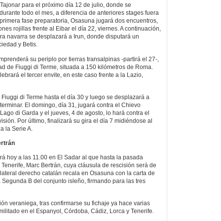
n Tajonar para el próximo día 12 de julio, donde se
durante todo el mes, a diferencia de anteriores stages fuera
primera fase preparatoria, Osasuna jugará dos encuentros,
ones rojillas frente al Eibar el día 22, viernes. A continuación,
dra navarra se desplazará a Irun, donde disputará un
ciedad y Betis.
prenderá su periplo por tierras transalpinas -partirá el 27-,
dad de Fiuggi di Terme, situada a 150 kilómetros de Roma.
elebrará el tercer envite, en este caso frente a la Lazio,
iuggi di Terme hasta el día 30 y luego se desplazará a
terminar. El domingo, día 31, jugará contra el Chievo
Lago di Garda y el jueves, 4 de agosto, lo hará contra el
sión. Por último, finalizará su gira el día 7 midiéndose al
a la Serie A.
rtrán
ará hoy a las 11.00 en El Sadar al que hasta la pasada
 Tenerife, Marc Bertrán, cuya cláusula de rescisión será de
 lateral derecho catalán recala en Osasuna con la carta de
a Segunda B del conjunto isleño, firmando para las tres
ón veraniega, tras confirmarse su fichaje ya hace varias
militado en el Espanyol, Córdoba, Cádiz, Lorca y Tenerife.