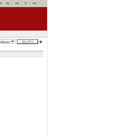
e:
eu
es
fr
en
�