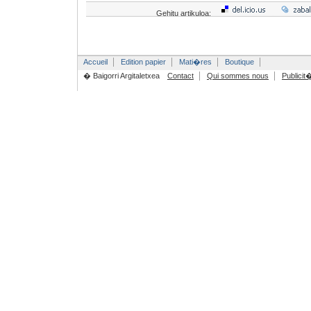
Gehitu artikuloa:
Accueil
Edition papier
Mati�res
Boutique
� Baigorri Argitaletxea
Contact
Qui sommes nous
Publicit