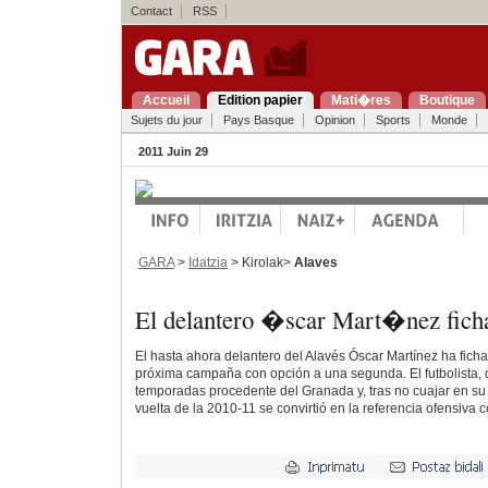
Contact
RSS
Accueil
Edition papier
Mati�res
Boutique
Sujets du jour
Pays Basque
Opinion
Sports
Monde
2011 Juin 29
GARA
>
Idatzia
> Kirolak>
Alaves
El delantero �scar Mart�nez ficha
El hasta ahora delantero del Alavés Óscar Martínez ha ficha
próxima campaña con opción a una segunda. El futbolista, 
temporadas procedente del Granada y, tras no cuajar en su
vuelta de la 2010-11 se convirtió en la referencia ofensiva 