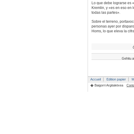
Lo que debe lograrse es «u
Kremlin, y «es en eso en 
todas las partes».
Sobre el terreno, portavoc
personas ayer por disparo
Homs, lo que eleva la cif
Gehitu a
Accueil
Edition papier
M
� Baigorri Argitaletxea
Cont