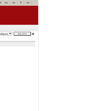
e:
eu
es
fr
en
�