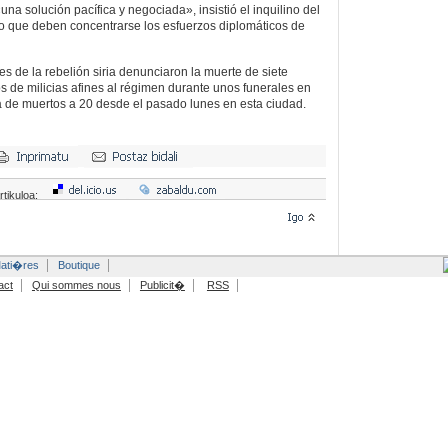
na solución pacífica y negociada», insistió el inquilino del
lo que deben concentrarse los esfuerzos diplomáticos de
es de la rebelión siria denunciaron la muerte de siete
s de milicias afines al régimen durante unos funerales en
ra de muertos a 20 desde el pasado lunes en esta ciudad.
rtikuloa:
ati�res
Boutique
act
Qui sommes nous
Publicit�
RSS