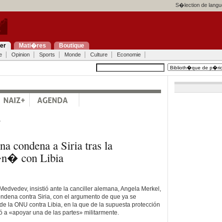
S�lection de langu
ier
Mati�res
Boutique
e
Opinion
Sports
Monde
Culture
Economie
a
na condena a Siria tras la
n� con Libia
 Medvedev, insistió ante la canciller alemana, Angela Merkel,
ndena contra Siria, con el argumento de que ya se
de la ONU contra Libia, en la que de la supuesta protección
só a «apoyar una de las partes» militarmente.