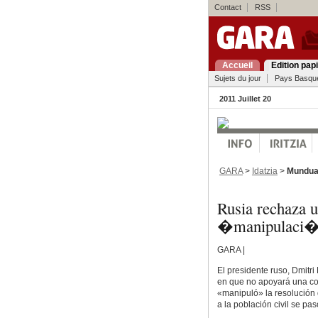
Contact
RSS
Accueil
Edition pap
Sujets du jour
Pays Basqu
2011 Juillet 20
GARA
>
Idatzia
>
Mundu
Rusia rechaza u
�manipulaci�
GARA |
El presidente ruso, Dmitri
en que no apoyará una co
«manipuló» la resolución 
a la población civil se pa