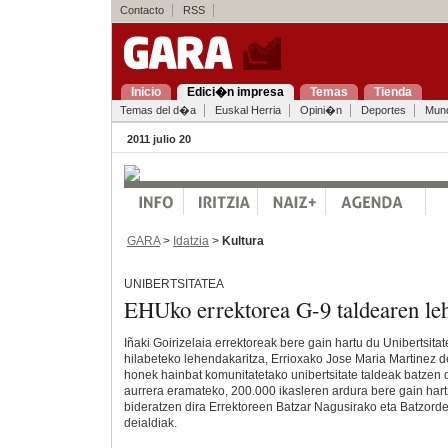
Contacto
RSS
Inicio
Edici�n impresa
Temas
Tienda
Temas del d�a
Euskal Herria
Opini�n
Deportes
Mun
2011 julio 20
GARA
>
Idatzia
>
Kultura
UNIBERTSITATEA
EHUko errektorea G-9 taldearen le
Iñaki Goirizelaia errektoreak bere gain hartu du Unibertsita
hilabeteko lehendakaritza, Errioxako Jose Maria Martinez d
honek hainbat komunitatetako unibertsitate taldeak batzen d
aurrera eramateko, 200.000 ikasleren ardura bere gain hartz
bideratzen dira Errektoreen Batzar Nagusirako eta Batzorde
deialdiak.