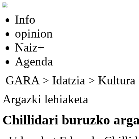
Info
opinion
Naiz+
Agenda
GARA
>
Idatzia
>
Kultura
Argazki lehiaketa
Chillidari buruzko arga