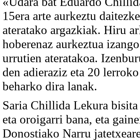
«Udara bat Eduardo Chillid
15era arte aurkeztu daitezke
ateratako argazkiak. Hiru arl
hoberenaz aurkeztua izango 
urrutien ateratakoa. Izenbur
den adieraziz eta 20 lerroko
beharko dira lanak.
Saria Chillida Lekura bisita
eta oroigarri bana, eta gaine
Donostiako Narru jatetxeare