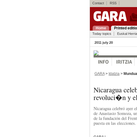
Contact
RSS
Home
Printed editi
Today topics
Euskal Herri
2011 july 20
GARA
>
Idatzia
>
Mundu
Nicaragua celeb
revoluci�n y el
Nicaragua celebró ayer el
de Anastasio Somoza, un
de la fundación del Fren
puesta en las elecciones.
GARA |