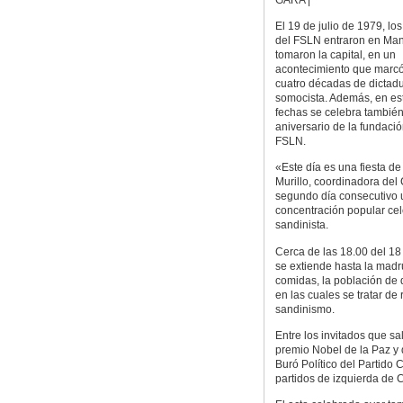
El 19 de julio de 1979, los
del FSLN entraron en Ma
tomaron la capital, en un
acontecimiento que marcó 
cuatro décadas de dictad
somocista. Además, en e
fechas se celebra también
aniversario de la fundació
FSLN.
«Este día es una fiesta d
Murillo, coordinadora del
segundo día consecutivo un
concentración popular cel
sandinista.
Cerca de las 18.00 del 18 
se extiende hasta la madr
comidas, la población de 
en las cuales se tratar de
sandinismo.
Entre los invitados que sa
premio Nobel de la Paz y 
Buró Político del Partido
partidos de izquierda de C