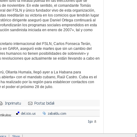
mbién tuvo la mirada puesta en las elecciones que se
s de noviembre. En este sentido, el comandante Tomás
eral del FSLN y único fundador vivo de esta organización,
tas reeditarán su victoria en los comicios que tendrán lugar
histórico dirigente aseguró que Daniel Ortega continuará al
 profundizarán los programas sociales emprendidos en esta
ución sandinista iniciada en enero de 2007», tal y como
ecretario internacional del FSLN, Carlos Fonseca Terán,
do en GARA, aseguró este martes que sin un cambio del
seres humanos no tienen posibilidades de sobrevivir» y
las revoluciones que actualmente se están llevando a cabo en
erú, Ollanta Humala, llegó ayer a La Habana para
 abierta» con el mandato cubano, Raúl Castro. Cuba es el
 ha realizado por la región para establecer contactos con
el poder el próximo 28 de julio.
rtikuloa:
pics
Shop