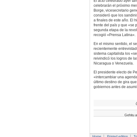
El acto celebrado ayer ta
celebrarán el próximo me
Borge, vicesecretario gen
consideró que los sandinis
a finales de este año. El 
frente del país y que «se
segunda etapa de la revol
recogió «Prensa Latina».
En el mismo sentido, el s
recientemente entrevista
sistema capitalista los «
reivindicó los logros de 
Nicaragua o Venezuela.
El presidente electo de P
«intercambiar una agenda
último destino de gira que
gobiernos antes de asumir 
Gehitu a
Home
Printed edition
To