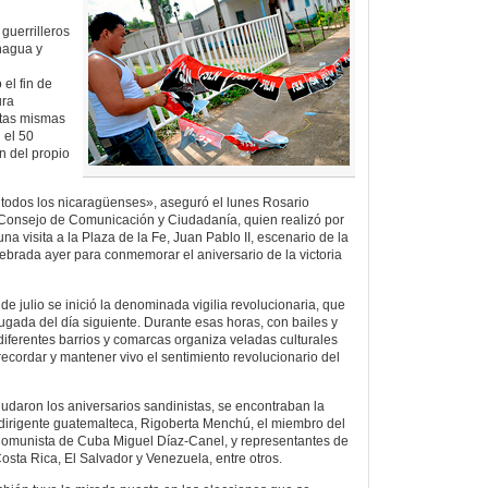
 guerrilleros
nagua y
el fin de
ura
stas mismas
 el 50
n del propio
e todos los nicaragüenses», aseguró el lunes Rosario
 Consejo de Comunicación y Ciudadanía, quien realizó por
a visita a la Plaza de la Fe, Juan Pablo II, escenario de la
ebrada ayer para conmemorar el aniversario de la victoria
de julio se inició la denominada vigilia revolucionaria, que
ugada del día siguiente. Durante esas horas, con bailes y
diferentes barrios y comarcas organiza veladas culturales
 recordar y mantener vivo el sentimiento revolucionario del
ludaron los aniversarios sandinistas, se encontraban la
dirigente guatemalteca, Rigoberta Menchú, el miembro del
 Comunista de Cuba Miguel Díaz-Canel, y representantes de
osta Rica, El Salvador y Venezuela, entre otros.