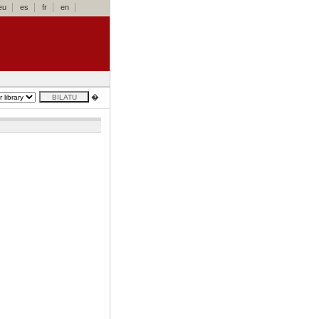
eu
es
fr
en
�