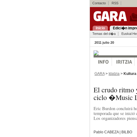
Contacto
RSS
Inicio
Edici�n impr
Temas del d�a
Euskal Her
2011 julio 20
GARA
>
Idatzia
>
Kultura
El crudo ritmo 
ciclo �Music
Eric Burdon concluirá h
temporada que se inició 
Los organizadores piensa
Pablo CABEZA | BILBO