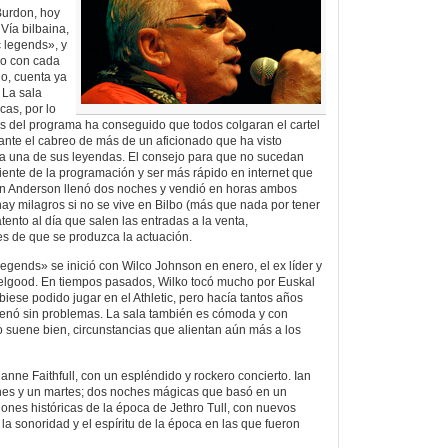
Burdon, hoy
Vía bilbaina,
c legends», y
do con cada
lo, cuenta ya
 La sala
as, por lo
es del programa ha conseguido que todos colgaran el cartel
nte el cabreo de más de un aficionado que ha visto
 a una de sus leyendas. El consejo para que no sucedan
iente de la programación y ser más rápido en internet que
Ian Anderson llenó dos noches y vendió en horas ambos
 hay milagros si no se vive en Bilbo (más que nada por tener
atento al día que salen las entradas a la venta,
s de que se produzca la actuación.
ends» se inició con Wilco Johnson en enero, el ex líder y
eelgood. En tiempos pasados, Wilko tocó mucho por Euskal
iese podido jugar en el Athletic, pero hacía tantos años
lenó sin problemas. La sala también es cómoda y con
 suene bien, circunstancias que alientan aún más a los
ianne Faithfull, con un espléndido y rockero concierto. Ian
es y un martes; dos noches mágicas que basó en un
iones históricas de la época de Jethro Tull, con nuevos
la sonoridad y el espíritu de la época en las que fueron