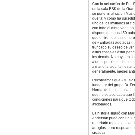
Con la actuación de Eric 
en la sala BBK de la Gran 
se pone fin al ciclo «Musi
que tal y como ha sucedi
uno de los invitados al cic
con todo el aforo vendido.
dispone de unas 450 butac
que el tirón de los nombr
de «Entradas agotadas», a
truncado su deseo de ver
estas cosas es estar pend
los demás. No hay otra. 
aforos, pero. lo dicho, no
a mano la taquilla), estar 
generalmente, meses ante
Recordamos que «Music leg
fundador del grupo Dr. F
Herria, de hecho hasta hub
que no se acercaba que l
condiciones para que todo
aficionados.
La historia siguió con Mar
Anderson pudo con un lun
repertorio repleto de canc
arreglos, pero respetando 
creadas.