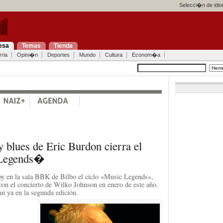
Selecci�n de idi
esa
Temas
Tienda
ria
Opini�n
Deportes
Mundo
Cultura
Econom�a
y blues de Eric Burdon cierra el
 Legends�
oy en la sala BBK de Bilbo el ciclo «Music Legends»,
con el concierto de Wilko Johnson en enero de este año.
n ya en la segunda edición.