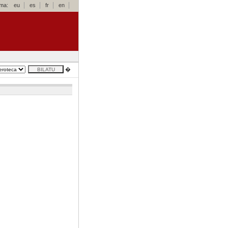
oma:
eu
es
fr
en
�