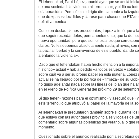
El lehendakari, Patxi López, apuntó ayer que se «está inic
de una sociedad sin violencia ni terrorismo», y pidió «a tod
colaboración». Pero sólo se dirigió directamente a la izquie
que dé «pasos decididos y claros» para «hacer que ETA d
definitivamente».
Como en declaraciones precedentes, López afirmó que a la
que seguir recordándoles, permanentemente, que la democ
nueva oportunidad, pero que son ellos a los que correspon
claros. No les debemos absolutamente nada, al revés, son 
la paz, la libertad y la convivencia de este pueblo, dando 
alentando la violencia».
Dado que el lehendakari había hecho mención a la import
histórico» actual y había pedido «a todos esfuerzo y colabo
sobre cuál va a ser su propio papel en esta materia. López 
actual se ha llegado por la política de «firmeza» de su Gob
no quiso adelantar nada sobre las líneas del plan que ha 
en el Pleno de Política General del próximo 29 de setiembr
Sí dijo tener «razones para el optimismo» y aseguró que «y
este terreno, lo que atribuyó al papel de la mayoría de la s
Al lehendakari le preguntaron también sobre si durante lo
que estuvo con las autoridades provinciales y locales de Bi
comentario sobre algunas polémicas del verano, a lo que r
momento.
Cuestionado sobre el anuncio realizado por la secretaria ge