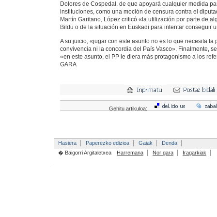
Dolores de Cospedal, de que apoyará cualquier medida par
instituciones, como una moción de censura contra el diput
Martín Garitano, López criticó «la utilización por parte de a
Bildu o de la situación en Euskadi para intentar conseguir 
A su juicio, «jugar con este asunto no es lo que necesita la p
convivencia ni la concordia del País Vasco». Finalmente, se
«en este asunto, el PP le diera más protagonismo a los ref
GARA
Gehitu artikuloa:
Hasiera
Paperezko edizioa
Gaiak
Denda
� Baigorri Argitaletxea
Harremana
Nor gara
Iragarkiak