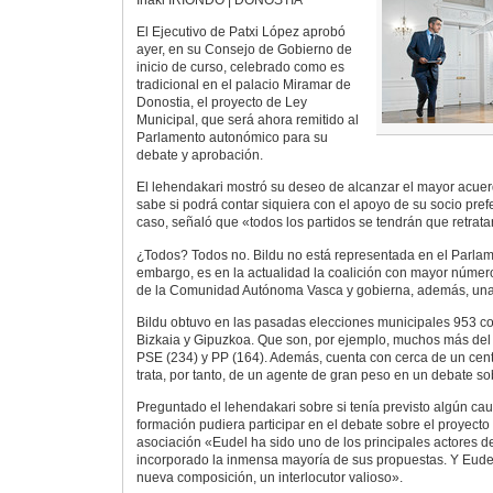
El Ejecutivo de Patxi López aprobó
ayer, en su Consejo de Gobierno de
inicio de curso, celebrado como es
tradicional en el palacio Miramar de
Donostia, el proyecto de Ley
Municipal, que será ahora remitido al
Parlamento autonómico para su
debate y aprobación.
El lehendakari mostró su deseo de alcanzar el mayor acue
sabe si podrá contar siquiera con el apoyo de su socio prefe
caso, señaló que «todos los partidos se tendrán que retrata
¿Todos? Todos no. Bildu no está representada en el Parlame
embargo, es en la actualidad la coalición con mayor númer
de la Comunidad Autónoma Vasca y gobierna, además, una d
Bildu obtuvo en las pasadas elecciones municipales 953 co
Bizkaia y Gipuzkoa. Que son, por ejemplo, muchos más del
PSE (234) y PP (164). Además, cuenta con cerca de un cent
trata, por tanto, de un agente de gran peso en un debate so
Preguntado el lehendakari sobre si tenía previsto algún ca
formación pudiera participar en el debate sobre el proyecto
asociación «Eudel ha sido uno de los principales actores d
incorporado la inmensa mayoría de sus propuestas. Y Eudel
nueva composición, un interlocutor valioso».