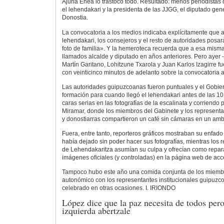
Ajuria Enea lo trastocó todo. Resultado: menos periodistas 
el lehendakari y la presidenta de las JJGG, el diputado gene
Donostia.
La convocatoria a los medios indicaba explícitamente que a
lehendakari, los consejeros y el resto de autoridades posar
foto de familia». Y la hemeroteca recuerda que a esa mism
llamados alcalde y diputado en años anteriores. Pero ayer
Martín Garitano, Lohitzune Txarola y Juan Karlos Izagirre fu
con veinticinco minutos de adelanto sobre la convocatoria 
Las autoridades guipuzcoanas fueron puntuales y el Gobie
formación para cuando llegó el lehendakari antes de las 1
caras serias en las fotografías de la escalinata y corriendo p
Miramar, donde los miembros del Gabinete y los represent
y donostiarras compartieron un café sin cámaras en un amb
Fuera, entre tanto, reporteros gráficos mostraban su enfado
había dejado sin poder hacer sus fotografías, mientras los
de Lehendakaritza asumían su culpa y ofrecían como repara
imágenes oficiales (y controladas) en la página web de acc
Tampoco hubo este año una comida conjunta de los miemb
autonómico con los representantes institucionales guipuzco
celebrado en otras ocasiones. I. IRIONDO
López dice que la paz necesita de todos pero
izquierda abertzale