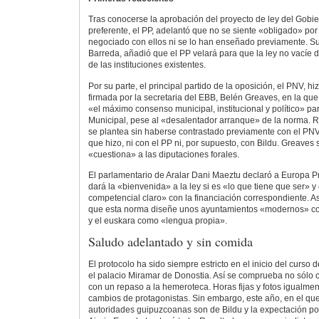
Tras conocerse la aprobación del proyecto de ley del Gobi
preferente, el PP, adelantó que no se siente «obligado» por 
negociado con ellos ni se lo han enseñado previamente. S
Barreda, añadió que el PP velará para que la ley no vacíe
de las instituciones existentes.
Por su parte, el principal partido de la oposición, el PNV, h
firmada por la secretaria del EBB, Belén Greaves, en la qu
«el máximo consenso municipal, institucional y político» pa
Municipal, pese al «desalentador arranque» de la norma. 
se plantea sin haberse contrastado previamente con el PNV
que hizo, ni con el PP ni, por supuesto, con Bildu. Greaves 
«cuestiona» a las diputaciones forales.
El parlamentario de Aralar Dani Maeztu declaró a Europa P
dará la «bienvenida» a la ley si es «lo que tiene que ser»
competencial claro» con la financiación correspondiente. 
que esta norma diseñe unos ayuntamientos «modernos» co
y el euskara como «lengua propia».
Saludo adelantado y sin comida
El protocolo ha sido siempre estricto en el inicio del curso
el palacio Miramar de Donostia. Así se comprueba no sólo c
con un repaso a la hemeroteca. Horas fijas y fotos igualmen
cambios de protagonistas. Sin embargo, este año, en el que
autoridades guipuzcoanas son de Bildu y la expectación po