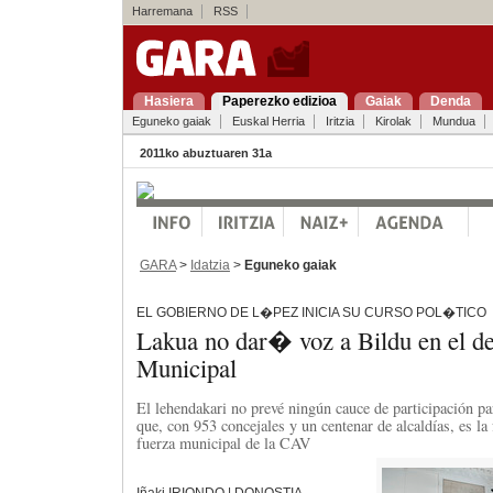
Harremana
RSS
Hasiera
Paperezko edizioa
Gaiak
Denda
Eguneko gaiak
Euskal Herria
Iritzia
Kirolak
Mundua
2011ko abuztuaren 31a
GARA
>
Idatzia
>
Eguneko gaiak
EL GOBIERNO DE L�PEZ INICIA SU CURSO POL�TICO
Lakua no dar� voz a Bildu en el de
Municipal
El lehendakari no prevé ningún cauce de participación par
que, con 953 concejales y un centenar de alcaldías, es l
fuerza municipal de la CAV
Iñaki IRIONDO | DONOSTIA