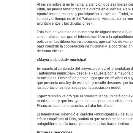
Al insistir sobre si no le llama la atención que esa fuerza 
Bildu, no pueda tener presencia directa en el debate, Patxi
«podrá tener presencia y participación a través de Eudel, 
tiempo y el tiempo es el del Parlamento. Además, se ha remiti
ayuntamientos y las diputaciones».
Esta falta de voluntad de incorporar de alguna forma a Bild
con las alabanzas que el lehendakari hizo a la «pluralidad
política en las diferentes instituciones, que calificó de «un
para construir la cooperación institucional y la coordinació
de forma eficaz».
«Mayoría de edad» municipal
En cuanto al contenido del proyecto de ley, el lehendakari 
«autonomía municipal», desde la «apuesta por la mayoría d
municipios». Destacó en primer lugar que en 25 años el su
que presenta una ley de este tipo, y resaltó después que h
las aportaciones realizadas por la asociación Eudel.
López también valoró que el proyecto tenga un catálogo e
municipales, y que los ayuntamientos puedan participar en
Finanzas cuando los asuntos a tratar les afecten.
El lehendakari defendió el carácter «municipalista» de su G
críticas implícitas al PNV, partido al que acusó de ser «los
autogobierno hacia fuera, pero centralistas hacia dentro».
Primeras reacciones