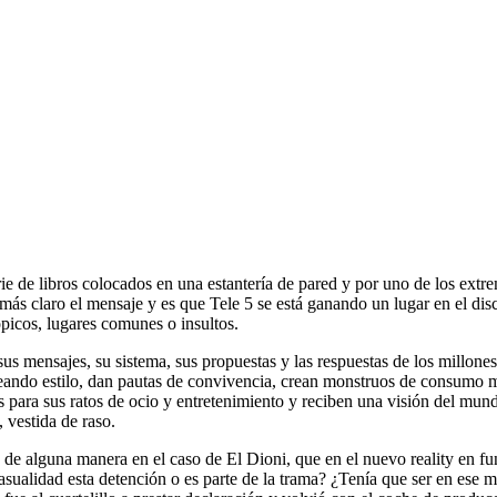
rie de libros colocados en una estantería de pared y por uno de los extr
más claro el mensaje y es que Tele 5 se está ganando un lugar en el disc
tópicos, lugares comunes o insultos.
us mensajes, su sistema, sus propuestas y las respuestas de los millone
eando estilo, dan pautas de convivencia, crean monstruos de consumo m
ara sus ratos de ocio y entretenimiento y reciben una visión del mund
 vestida de raso.
n de alguna manera en el caso de El Dioni, que en el nuevo reality en f
sualidad esta detención o es parte de la trama? ¿Tenía que ser en ese