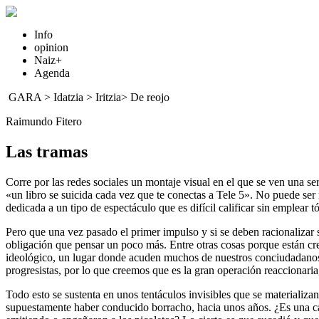
Info
opinion
Naiz+
Agenda
GARA
>
Idatzia
> Iritzia>
De reojo
Raimundo Fitero
Las tramas
Corre por las redes sociales un montaje visual en el que se ven una se
«un libro se suicida cada vez que te conectas a Tele 5». No puede ser 
dedicada a un tipo de espectáculo que es difícil calificar sin emplear 
Pero que una vez pasado el primer impulso y si se deben racionalizar s
obligación que pensar un poco más. Entre otras cosas porque están cr
ideológico, un lugar donde acuden muchos de nuestros conciudadanos p
progresistas, por lo que creemos que es la gran operación reaccionaria,
Todo esto se sustenta en unos tentáculos invisibles que se materializa
supuestamente haber conducido borracho, hacia unos años. ¿Es una ca