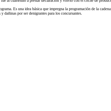
 fue al cuartelillo a prestar declaración y volvió con el coche de prod
ograma. Es una idea básica que impregna la programación de la cadena,
s y dañinas por ser denigrantes para los concursantes.