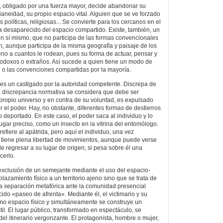
e, obligado por una fuerza mayor, decide abandonar su
idianeidad, su propio espacio vital. Alguien que se ve forzado
 políticas, religiosas... Se convierte para los cercanos en el
 desaparecido del espacio compartido. Existe, también, un
o en sí mismo, que no participa de las formas convencionales
n, aunque participa de la misma geografía y paisaje de los
jeno a cuantos le rodean, pues su forma de actuar, pensar y
rodoxos o extraños. Así sucede a quien tiene un modo de
ón o las convenciones compartidas por la mayoría.
 es un castigado por la autoridad competente. Discrepa de
a discrepancia normativa se considera que debe ser
ropio universo y en contra de su voluntad, es expulsado
or el poder. Hay, no obstante, diferentes formas de destierros
 deportado. En este caso, el poder saca al individuo y lo
ugar preciso, como un insecto en la vitrina del entomólogo.
refiere al apátrida, pero aquí el individuo, una vez
o, tiene plena libertad de movimientos, aunque puede verse
de regresar a su lugar de origen, si pesa sobre él una
cerlo.
exclusión de un semejante mediante el uso del espacio-
lazamiento físico a un territorio ajeno sino que se trata de
na separación metafórica ante la comunidad presencial
ido «paseo de afrenta». Mediante él, el victimario y su
mo espacio físico y simultáneamente se construye un
il. El lugar público, transformado en espectáculo, se
del itinerario vergonzante. El protagonista, hombre o mujer,