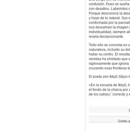
confusión. Pues se sueña 
con desatino. Laberintos 
Porque desconoce la abund
y huye de lo natural. Sus
conformada por la parcial
nos devuelven la imagen 
individualidad, siempre a
revela decepcionante.
Todo ello se concreta en 
naturaleza, incluido su do
hallar su centro. El resul
venidas ha olvidado que e
sigilosamente que ignora 
cruzando esas fronteras t
El poeta zen Ikkyû Sôjun l
«En la escuela de Ikkyû, 
el fondo de la charca por
de los sutras;/ `correcto y
Gehitu a