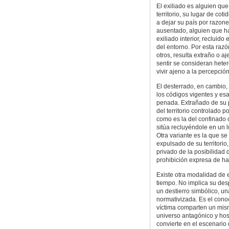
El exiliado es alguien qu
territorio, su lugar de cot
a dejar su país por razones
ausentado, alguien que ha
exiliado interior, recluid
del entorno. Por esta razó
otros, resulta extraño o a
sentir se consideran hete
vivir ajeno a la percepci
El desterrado, en cambio,
los códigos vigentes y es
penada. Extrañado de su p
del territorio controlado p
como es la del confinado o
sitúa recluyéndole en un l
Otra variante es la que se 
expulsado de su territori
privado de la posibilidad 
prohibición expresa de ha
Existe otra modalidad de 
tiempo. No implica su desp
un destierro simbólico, u
normativizada. Es el conoc
víctima comparten un mis
universo antagónico y host
convierte en el escenario 