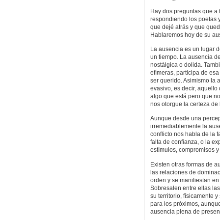
Hay dos preguntas que a 
respondiendo los poetas y 
que dejé atrás y que que
Hablaremos hoy de su aus
La ausencia es un lugar d
un tiempo. La ausencia dej
nostálgica o dolida. Tamb
efímeras, participa de es
ser querido. Asimismo la a
evasivo, es decir, aquell
algo que está pero que n
nos otorgue la certeza de
Aunque desde una percepc
irremediablemente la ausen
conflicto nos habla de la 
falta de confianza, o la 
estímulos, compromisos y a
Existen otras formas de 
las relaciones de dominaci
orden y se manifiestan en 
Sobresalen entre ellas las
su territorio, físicamente
para los próximos, aunque
ausencia plena de presen