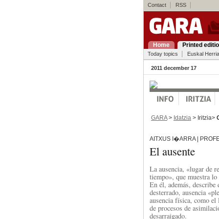
Contact
RSS
Home
Printed editi
Today topics
Euskal Herri
2011 december 17
GARA
>
Idatzia
> Iritzia>
AITXUS I�ARRA | PROF
El ausente
La ausencia, «lugar de re
tiempo», que muestra lo q
En él, además, describe d
desterrado, ausencia «pl
ausencia física, como el 
de procesos de asimilación
desarraigado.