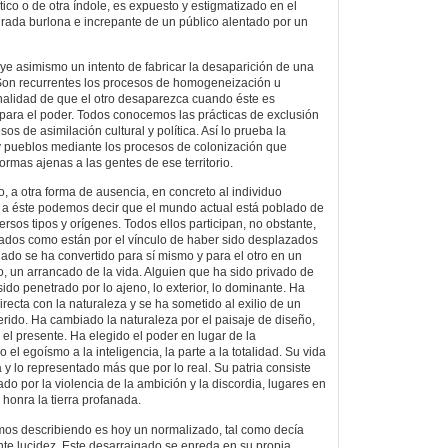
ico o de otra índole, es expuesto y estigmatizado en el
rada burlona e increpante de un público alentado por un
tuye asimismo un intento de fabricar la desaparición de una
 Son recurrentes los procesos de homogeneización u
onalidad de que el otro desaparezca cuando éste es
ara el poder. Todos conocemos las prácticas de exclusión
s de asimilación cultural y política. Así lo prueba la
y pueblos mediante los procesos de colonización que
rmas ajenas a las gentes de ese territorio.
o, a otra forma de ausencia, en concreto al individuo
n a éste podemos decir que el mundo actual está poblado de
sos tipos y orígenes. Todos ellos participan, no obstante,
ados como están por el vínculo de haber sido desplazados
gado se ha convertido para sí mismo y para el otro en un
, un arrancado de la vida. Alguien que ha sido privado de
sido penetrado por lo ajeno, lo exterior, lo dominante. Ha
irecta con la naturaleza y se ha sometido al exilio de un
erido. Ha cambiado la naturaleza por el paisaje de diseño,
 el presente. Ha elegido el poder en lugar de la
el egoísmo a la inteligencia, la parte a la totalidad. Su vida
y lo representado más que por lo real. Su patria consiste
gado por la violencia de la ambición y la discordia, lugares en
 honra la tierra profanada.
mos describiendo es hoy un normalizado, tal como decía
ante lucidez. Este desarraigado se enreda en su propia