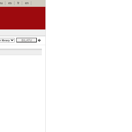
eu
es
fr
en
�