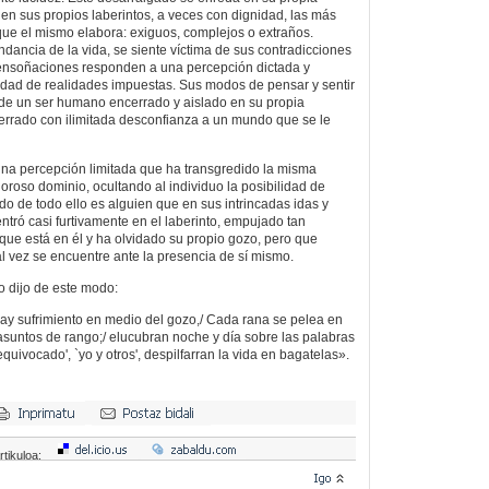
en sus propios laberintos, a veces con dignidad, las más
que el mismo elabora: exiguos, complejos o extraños.
ancia de la vida, se siente víctima de sus contradicciones
 ensoñaciones responden a una percepción dictada y
idad de realidades impuestas. Sus modos de pensar y sentir
de un ser humano encerrado y aislado en su propia
ferrado con ilimitada desconfianza a un mundo que se le
una percepción limitada que ha transgredido la misma
loroso dominio, ocultando al individuo la posibilidad de
tado de todo ello es alguien que en sus intrincadas idas y
ntró casi furtivamente en el laberinto, empujado tan
que está en él y ha olvidado su propio gozo, pero que
al vez se encuentre ante la presencia de sí mismo.
o dijo de este modo:
hay sufrimiento en medio del gozo,/ Cada rana se pelea en
 asuntos de rango;/ elucubran noche y día sobre las palabras
 equivocado', `yo y otros', despilfarran la vida en bagatelas».
rtikuloa: