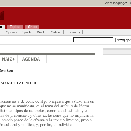
Select language:
on
Topics
Shop
a
Opinion
Sports
World
Culture
Economy
Gaurkoa
ESORA DE LA UPV-EHU
sonancias y de ecos, de algo o alguien que estuvo allí un
ue no se manifiesta, es el tema del artículo de Iñarra.
istintos tipos de ausencias, como la del exiliado y el
ena de presencia», y otras exclusiones que no implican la
llamado paseo de la afrenta o la invisibilización, propia
 cultural y política, y, por fin, el individuo