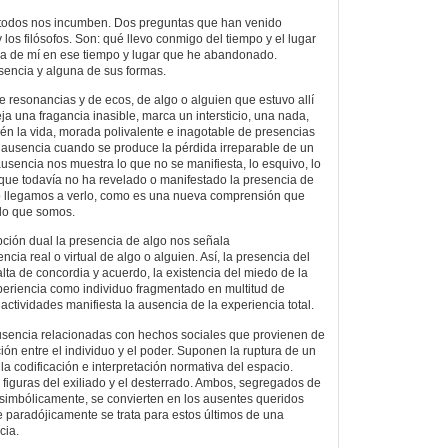
todos nos incumben. Dos preguntas que han venido
los filósofos. Son: qué llevo conmigo del tiempo y el lugar
da de mí en ese tiempo y lugar que he abandonado.
encia y alguna de sus formas.
e resonancias y de ecos, de algo o alguien que estuvo allí
a una fragancia inasible, marca un intersticio, una nada,
ién la vida, morada polivalente e inagotable de presencias
a ausencia cuando se produce la pérdida irreparable de un
usencia nos muestra lo que no se manifiesta, lo esquivo, lo
o que todavía no ha revelado o manifestado la presencia de
o llegamos a verlo, como es una nueva comprensión que
 lo que somos.
ión dual la presencia de algo nos señala
cia real o virtual de algo o alguien. Así, la presencia del
falta de concordia y acuerdo, la existencia del miedo de la
experiencia como individuo fragmentado en multitud de
ctividades manifiesta la ausencia de la experiencia total.
ausencia relacionadas con hechos sociales que provienen de
ón entre el individuo y el poder. Suponen la ruptura de un
la codificación e interpretación normativa del espacio.
 figuras del exiliado y el desterrado. Ambos, segregados de
 y simbólicamente, se convierten en los ausentes queridos
 paradójicamente se trata para estos últimos de una
cia.