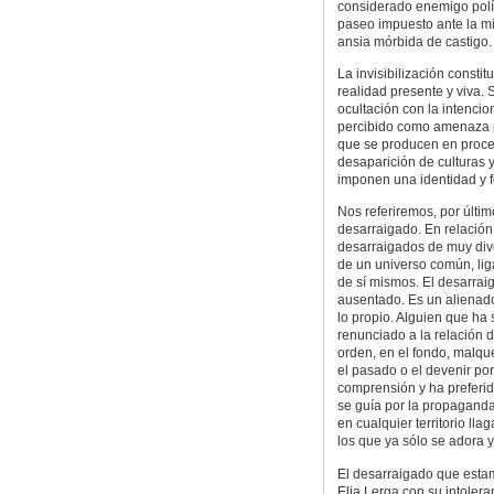
considerado enemigo polít
paseo impuesto ante la mi
ansia mórbida de castigo.
La invisibilización consti
realidad presente y viva.
ocultación con la intenci
percibido como amenaza p
que se producen en proceso
desaparición de culturas 
imponen una identidad y fo
Nos referiremos, por últim
desarraigado. En relació
desarraigados de muy diver
de un universo común, lig
de sí mismos. El desarrai
ausentado. Es un alienado
lo propio. Alguien que ha 
renunciado a la relación d
orden, en el fondo, malqu
el pasado o el devenir por
comprensión y ha preferido 
se guía por la propaganda 
en cualquier territorio lla
los que ya sólo se adora y
El desarraigado que esta
Elia Lerga con su intoler