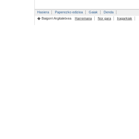
Hasiera
Paperezko edizioa
Gaiak
Denda
� Baigorri Argitaletxea
Harremana
Nor gara
Iragarkiak