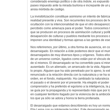
considerado enemigo político o de otra índole, es expuesto 
paseo impuesto ante la mirada burlona e increpante de un 
ansia mórbida de castigo.
La invisibilización constituye asimismo un intento de fabric
realidad presente y viva. Son recurrentes los procesos de
ocultación con la intencionalidad de que el otro desaparez
percibido como amenaza para el poder. Todos conocemos la
que se producen en procesos de asimilación cultural y políti
desaparición de culturas y pueblos mediante los procesos 
imponen una identidad y formas ajenas a las gentes de ese t
Nos referiremos, por último, a otra forma de ausencia, en co
desarraigado. En relación a éste podemos decir que el mun
desarraigados de muy diversos tipos y orígenes. Todos ellos
de un universo común, ligados como están por el vínculo d
de sí mismos. El desarraigado se ha convertido para sí mism
ausentado. Es un alienado, un arrancado de la vida. Alguie
lo propio. Alguien que ha sido penetrado por lo ajeno, lo ex
renunciado a la relación directa con la naturaleza y se ha s
orden, en el fondo, malquerido. Ha cambiado la naturaleza 
el pasado o el devenir por el presente. Ha elegido el poder 
comprensión y ha preferido el egoísmo a la inteligencia, la p
se guía por la propaganda y lo representado más que por lo 
en cualquier territorio llagado por la violencia de la ambició
los que ya sólo se adora y honra la tierra profanada.
El desarraigado que estamos describiendo es hoy un norma
Elia Lerga con su intolerante lucidez. Este desarraigado se