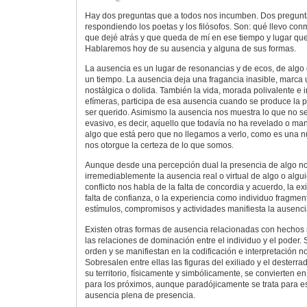
Hay dos preguntas que a todos nos incumben. Dos pregunt
respondiendo los poetas y los filósofos. Son: qué llevo conm
que dejé atrás y que queda de mí en ese tiempo y lugar q
Hablaremos hoy de su ausencia y alguna de sus formas.
La ausencia es un lugar de resonancias y de ecos, de algo 
un tiempo. La ausencia deja una fragancia inasible, marca u
nostálgica o dolida. También la vida, morada polivalente e
efímeras, participa de esa ausencia cuando se produce la p
ser querido. Asimismo la ausencia nos muestra lo que no se 
evasivo, es decir, aquello que todavía no ha revelado o ma
algo que está pero que no llegamos a verlo, como es una
nos otorgue la certeza de lo que somos.
Aunque desde una percepción dual la presencia de algo n
irremediablemente la ausencia real o virtual de algo o algui
conflicto nos habla de la falta de concordia y acuerdo, la ex
falta de confianza, o la experiencia como individuo fragmen
estímulos, compromisos y actividades manifiesta la ausencia
Existen otras formas de ausencia relacionadas con hechos
las relaciones de dominación entre el individuo y el poder.
orden y se manifiestan en la codificación e interpretación n
Sobresalen entre ellas las figuras del exiliado y el dester
su territorio, físicamente y simbólicamente, se convierten e
para los próximos, aunque paradójicamente se trata para e
ausencia plena de presencia.