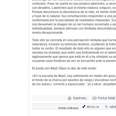
confusión. Pues se sueña en sus propios laberintos, a vece
con desatino. Laberintos que el mismo elabora: exiguos, co
Porque desconoce la abundancia de la vida, se siente víct
y huye de lo natural. Sus ensoñaciones responden a una pe
conformada por la parcialidad de realidades impuestas. Su
nos devuelven la imagen de un ser humano encerrado y ais
individualidad, siempre aferrado con ilimitada desconfianz
revela decepcionante.
Todo ello se concreta en una percepción limitada que ha t
naturaleza, incluido su doloroso dominio, ocultando al indiv
hallar su centro. El resultado de todo ello es alguien que en
venidas ha olvidado que entró casi furtivamente en el laber
sigilosamente que ignora que está en él y ha olvidado su p
cruzando esas fronteras tal vez se encuentre ante la presen
El poeta zen Ikkyû Sôjun lo dijo de este modo:
«En la escuela de Ikkyû, hay sufrimiento en medio del gozo
el fondo de la charca por asuntos de rango;/ elucubran noc
de los sutras;/ `correcto y equivocado', `yo y otros', despilfa
Gehitu artikuloa: