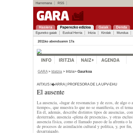
Harremana
RSS
Hasiera
Paperezko edizioa
Gaiak
Denda
Eguneko gaiak
Euskal Herria
Iritzia
Kirolak
Mundua
2011ko abenduaren 17a
GARA
>
Idatzia
> Iritzia>
Gaurkoa
AITXUS I�ARRA | PROFESORA DE LA UPV-EHU
El ausente
La ausencia, «lugar de resonancias y de ecos, de algo o a
tiempo», que muestra lo que no se manifiesta, es el tema 
En él, además, describe distintos tipos de ausencias, com
desterrado, ausencia «plena de presencia», y otras exclu
ausencia física, como el llamado paseo de la afrenta o la 
de procesos de asimilación cultural y política, y, por fin,
desarraigado.