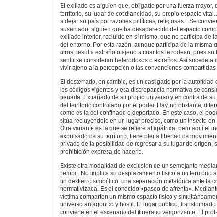
El exiliado es alguien que, obligado por una fuerza mayor,
territorio, su lugar de cotidianeidad, su propio espacio vital
a dejar su país por razones políticas, religiosas... Se convie
ausentado, alguien que ha desaparecido del espacio compar
exiliado interior, recluido en sí mismo, que no participa de
del entorno. Por esta razón, aunque participa de la misma g
otros, resulta extraño o ajeno a cuantos le rodean, pues su 
sentir se consideran heterodoxos o extraños. Así sucede a
vivir ajeno a la percepción o las convenciones compartidas 
El desterrado, en cambio, es un castigado por la autoridad
los códigos vigentes y esa discrepancia normativa se cons
penada. Extrañado de su propio universo y en contra de su
del territorio controlado por el poder. Hay, no obstante, dife
como es la del confinado o deportado. En este caso, el pode
sitúa recluyéndole en un lugar preciso, como un insecto en 
Otra variante es la que se refiere al apátrida, pero aquí el i
expulsado de su territorio, tiene plena libertad de movimi
privado de la posibilidad de regresar a su lugar de origen, 
prohibición expresa de hacerlo.
Existe otra modalidad de exclusión de un semejante median
tiempo. No implica su desplazamiento físico a un territorio 
un destierro simbólico, una separación metafórica ante la 
normativizada. Es el conocido «paseo de afrenta». Mediante 
víctima comparten un mismo espacio físico y simultáneame
universo antagónico y hostil. El lugar público, transformado
convierte en el escenario del itinerario vergonzante. El pro