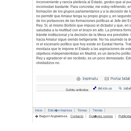
inconveniente y rancia pleitesía al Estado, gestos que al pu
incomodan bastante. Para concretar, me estoy refiriendo, en 
formación de los grupos parlamentarios y a la decisión de
no permitir que Amaiur tenga su propio grupo y, en segundo l
de los portavoces de las formaciones políticas al Jefe del Es
Rey. Sí, al mismo Borbón que impuso el dictador y que, en l
saludaba a la multitud con el brazo en alto. La primera form
trámite institucional y la decisión de la Mesa era previsible.
hacia Amaiur sigue siendo beligerante. No ha asumido la de
ni el escenario político que hoy existe en Euskal Herria. Tr
mordaza que le impone el Estado a las aspiraciones de es
objetivos independentistas en Madrid, es un derecho políti
Rey y agradecer el ser recibido, es un poco demasiado. Ed
olvidadizos no.
Gehitu artikuloa:
Inicio
Edici�n impresa
Temas
Tienda
� Baigorri Argitaletxea
Contacto
Qui�nes somos
Publicid