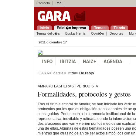
Contacto
RSS
Inicio
Edici�n impresa
Temas
Tienda
Temas del d�a
Euskal Herria
Opini�n
Deportes
Mun
2011 diciembre 17
GARA
>
Idatzia
> Iritzia>
De reojo
AMPARO LASHERAS | PERIODISTA
Formalidades, protocolos y gestos
Tras el éxito electoral de Amaiur, se han iniciado los veric
protocolos por los que es obligación transitar antes de ocup
conseguidos. Pertenecen a la ceremonia institucional de l
representativa, inevitable y rutinaria donde la información
declaraciones que van y vienen por los medios sin explicar
una de ellas. Algunas de estas formalidades poseen una not
mientras que otras no dejan de ser actos simbólicos con un