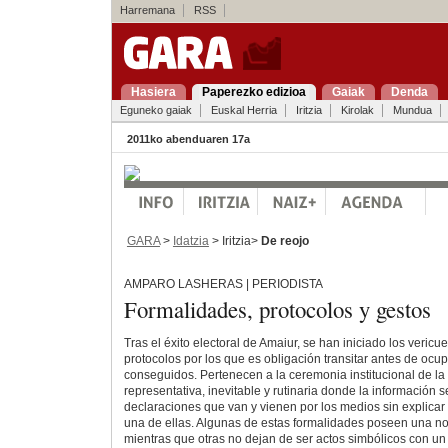
Harremana
RSS
Hasiera
Paperezko edizioa
Gaiak
Denda
Eguneko gaiak
Euskal Herria
Iritzia
Kirolak
Mundua
2011ko abenduaren 17a
GARA
>
Idatzia
> Iritzia>
De reojo
AMPARO LASHERAS | PERIODISTA
Formalidades, protocolos y gestos
Tras el éxito electoral de Amaiur, se han iniciado los veric
protocolos por los que es obligación transitar antes de ocup
conseguidos. Pertenecen a la ceremonia institucional de l
representativa, inevitable y rutinaria donde la información
declaraciones que van y vienen por los medios sin explicar
una de ellas. Algunas de estas formalidades poseen una not
mientras que otras no dejan de ser actos simbólicos con un