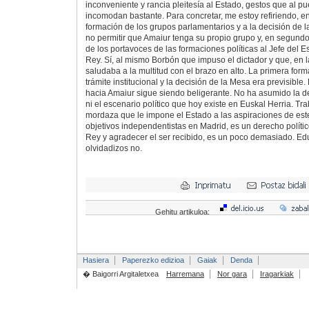
inconveniente y rancia pleitesía al Estado, gestos que al pu
incomodan bastante. Para concretar, me estoy refiriendo, en 
formación de los grupos parlamentarios y a la decisión de
no permitir que Amaiur tenga su propio grupo y, en segundo l
de los portavoces de las formaciones políticas al Jefe del Es
Rey. Sí, al mismo Borbón que impuso el dictador y que, en l
saludaba a la multitud con el brazo en alto. La primera form
trámite institucional y la decisión de la Mesa era previsible.
hacia Amaiur sigue siendo beligerante. No ha asumido la de
ni el escenario político que hoy existe en Euskal Herria. Tr
mordaza que le impone el Estado a las aspiraciones de es
objetivos independentistas en Madrid, es un derecho políti
Rey y agradecer el ser recibido, es un poco demasiado. Ed
olvidadizos no.
Gehitu artikuloa:
Hasiera
Paperezko edizioa
Gaiak
Denda
� Baigorri Argitaletxea
Harremana
Nor gara
Iragarkiak