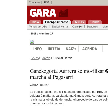
Contacto
RSS
Inicio
Edici�n impresa
Temas
Tienda
Temas del d�a
Euskal Herria
Opini�n
Deportes
Mun
2011 diciembre 17
GARA
>
Idatzia
>
Euskal Herria
Ganekogorta Aurrera se moviliza
marcha al Pagasarri
GARA | BILBO
La tradicional marcha al Pagasarri, organizada por BBK en 
celebrará mañana. La plataforma Ganekogorta Aurrera ha 
la misma, al objeto de denunciar el proyecto de parque eó
querido por los bilbainos.