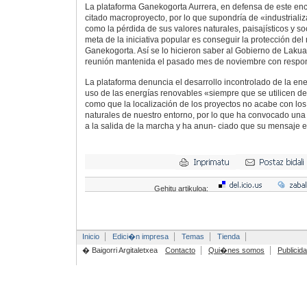
La plataforma Ganekogorta Aurrera, en defensa de este enc
citado macroproyecto, por lo que supondría de «industrializ
como la pérdida de sus valores naturales, paisajísticos y soci
meta de la iniciativa popular es conseguir la protección del
Ganekogorta. Así se lo hicieron saber al Gobierno de Lakua 
reunión mantenida el pasado mes de noviembre con respon
La plataforma denuncia el desarrollo incontrolado de la ene
uso de las energías renovables «siempre que se utilicen d
como que la localización de los proyectos no acabe con los
naturales de nuestro entorno, por lo que ha convocado una 
a la salida de la marcha y ha anun- ciado que su mensaje e
Gehitu artikuloa:
Inicio
Edici�n impresa
Temas
Tienda
� Baigorri Argitaletxea
Contacto
Qui�nes somos
Publicid