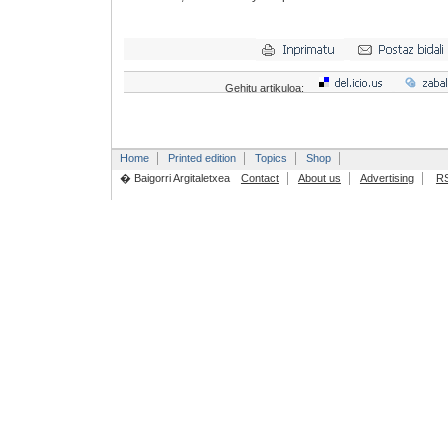
Gehitu artikuloa:
Home
Printed edition
Topics
Shop
� Baigorri Argitaletxea
Contact
About us
Advertising
R