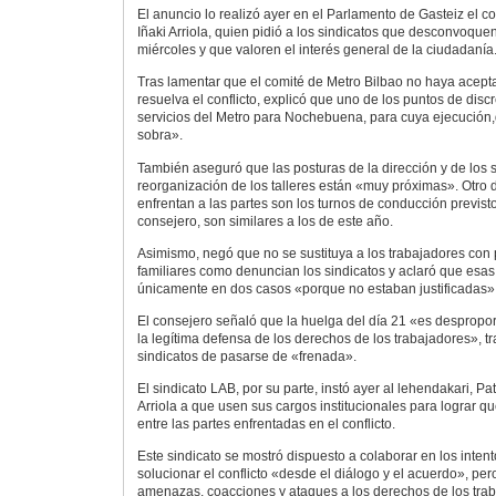
El anuncio lo realizó ayer en el Parlamento de Gasteiz el c
Iñaki Arriola, quien pidió a los sindicatos que desconvoque
miércoles y que valoren el interés general de la ciudadanía
Tras lamentar que el comité de Metro Bilbao no haya acepta
resuelva el conflicto, explicó que uno de los puntos de discr
servicios del Metro para Nochebuena, para cuya ejecución,d
sobra».
También aseguró que las posturas de la dirección y de los s
reorganización de los talleres están «muy próximas». Otro 
enfrentan a las partes son los turnos de conducción previs
consejero, son similares a los de este año.
Asimismo, negó que no se sustituya a los trabajadores con
familiares como denuncian los sindicatos y aclaró que esas
únicamente en dos casos «porque no estaban justificadas»
El consejero señaló que la huelga del día 21 «es despropo
la legítima defensa de los derechos de los trabajadores», tr
sindicatos de pasarse de «frenada».
El sindicato LAB, por su parte, instó ayer al lehendakari, Pa
Arriola a que usen sus cargos institucionales para lograr 
entre las partes enfrentadas en el conflicto.
Este sindicato se mostró dispuesto a colaborar en los inte
solucionar el conflicto «desde el diálogo y el acuerdo», pero
amenazas, coacciones y ataques a los derechos de los tra