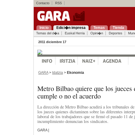
Contacto
RSS
Inicio
Edici�n impresa
Temas
Tienda
Temas del d�a
Euskal Herria
Opini�n
Deportes
Mun
2011 diciembre 17
GARA
>
Idatzia
>
Ekonomia
Metro Bilbao quiere que los jueces 
cumple o no el acuerdo
La dirección de Metro Bilbao acudirá a los tribunales de
los jueces quienes dictaminen sobre las diferentes interp
laboral de los trabajadores que se firmó el pasado 11 de 
incumplimiento denuncian los sindicatos.
GARA |