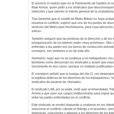
El anuncio lo realizó ayer en el Parlamento de Gasteiz el c
Iñaki Arriola, quien pidió a los sindicatos que desconvoque
miércoles y que valoren el interés general de la ciudadanía
Tras lamentar que el comité de Metro Bilbao no haya acepta
resuelva el conflicto, explicó que uno de los puntos de discr
servicios del Metro para Nochebuena, para cuya ejecución,d
sobra».
También aseguró que las posturas de la dirección y de los s
reorganización de los talleres están «muy próximas». Otro 
enfrentan a las partes son los turnos de conducción previs
consejero, son similares a los de este año.
Asimismo, negó que no se sustituya a los trabajadores con
familiares como denuncian los sindicatos y aclaró que esas
únicamente en dos casos «porque no estaban justificadas»
El consejero señaló que la huelga del día 21 «es despropo
la legítima defensa de los derechos de los trabajadores», tr
sindicatos de pasarse de «frenada».
El sindicato LAB, por su parte, instó ayer al lehendakari, Pa
Arriola a que usen sus cargos institucionales para lograr 
entre las partes enfrentadas en el conflicto.
Este sindicato se mostró dispuesto a colaborar en los inte
solucionar el conflicto «desde el diálogo y el acuerdo», pero
amenazas, coacciones y ataques a los derechos de los tra