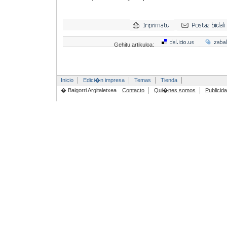
Gehitu artikuloa:
Inicio
Edici�n impresa
Temas
Tienda
� Baigorri Argitaletxea
Contacto
Qui�nes somos
Publicid