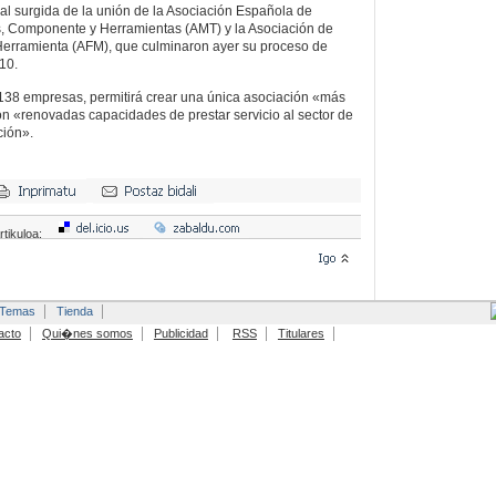
al surgida de la unión de la Asociación Española de
s, Componente y Herramientas (AMT) y la Asociación de
erramienta (AFM), que culminaron ayer su proceso de
10.
138 empresas, permitirá crear una única asociación «más
con «renovadas capacidades de prestar servicio al sector de
ción».
rtikuloa:
Temas
Tienda
acto
Qui�nes somos
Publicidad
RSS
Titulares