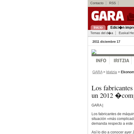
Contacto
RSS
Inicio
Edici�n impr
Temas del d�a
Euskal Her
2011 diciembre 17
GARA
>
Idatzia
>
Ekonom
Los fabricante
un 2012 �com
GARA |
Los fabricantes de máqui
situación «más complicad
demanda respecto a este
Así lo dio a conocer ayer