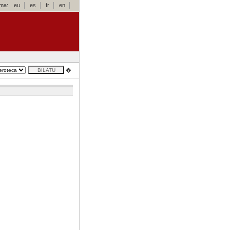
oma:
eu
es
fr
en
�