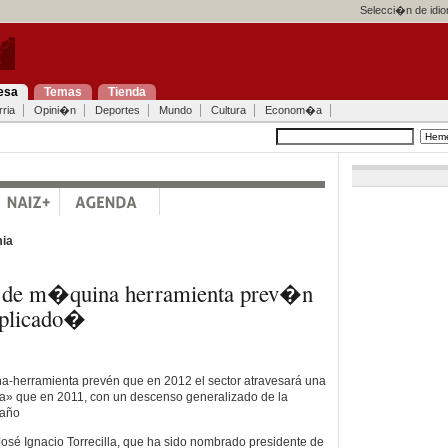
Selecci�n de idi
esa
Temas
Tienda
ria
Opini�n
Deportes
Mundo
Cultura
Econom�a
ia
s de m�quina herramienta prev�n
plicado�
na-herramienta prevén que en 2012 el sector atravesará una
a» que en 2011, con un descenso generalizado de la
 año
 José Ignacio Torrecilla, que ha sido nombrado presidente de