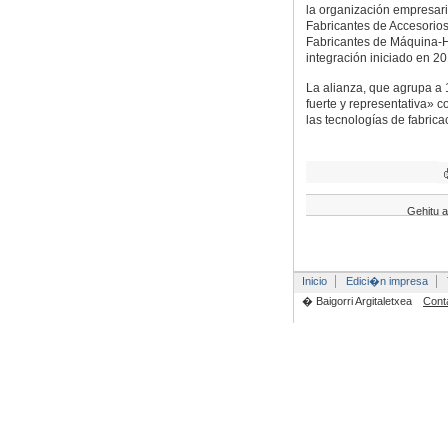
la organización empresari
Fabricantes de Accesorio
Fabricantes de Máquina-H
integración iniciado en 20
La alianza, que agrupa a 
fuerte y representativa» 
las tecnologías de fabrica
Gehitu a
Inicio
Edici�n impresa
� Baigorri Argitaletxea
Cont