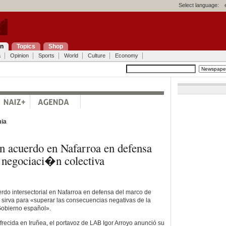
Select language:
on
Topics
Shop
a
Opinion
Sports
World
Culture
Economy
ia
 acuerdo en Nafarroa en defensa
 negociaci�n colectiva
do intersectorial en Nafarroa en defensa del marco de
 sirva para «superar las consecuencias negativas de la
Gobierno español».
recida en Iruñea, el portavoz de LAB Igor Arroyo anunció su