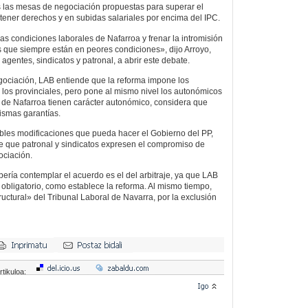
as las mesas de negociación propuestas para superar el
ener derechos y en subidas salariales por encima del IPC.
as condiciones laborales de Nafarroa y frenar la intromisión
s que siempre están en peores condiciones», dijo Arroyo,
 agentes, sindicatos y patronal, a abrir este debate.
gociación, LAB entiende que la reforma impone los
 los provinciales, pero pone al mismo nivel los autonómicos
os de Nafarroa tienen carácter autonómico, considera que
ismas garantías.
ibles modificaciones que pueda hacer el Gobierno del PP,
e que patronal y sindicatos expresen el compromiso de
ociación.
bería contemplar el acuerdo es el del arbitraje, ya que LAB
 obligatorio, como establece la reforma. Al mismo tiempo,
structural» del Tribunal Laboral de Navarra, por la exclusión
rtikuloa: