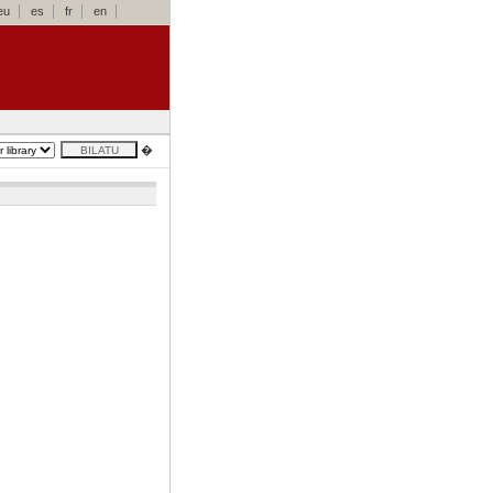
eu
es
fr
en
�