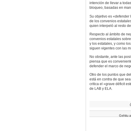
intención de llevar a tod
bloqueo, basadas en mant
Su objetivo es «defender l
de los convenios estatale
quien interpeló al resto de
Respecto al ámbito de ne
convenios estatales sobre
y los estatales, y como l
siguen vigentes con las m
No obstante, ante las pos
piensa que es convenient
defender el marco de neg
Otro de los puntos que de
está en contra de que sea
critica el «grave déficit e
de LAB y ELA.
Gehitu a