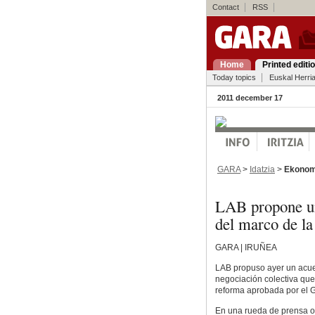
Contact
RSS
Home
Printed editi
Today topics
Euskal Herri
2011 december 17
GARA
>
Idatzia
>
Ekonom
LAB propone un
del marco de la
GARA | IRUÑEA
LAB propuso ayer un acuer
negociación colectiva que
reforma aprobada por el 
En una rueda de prensa of