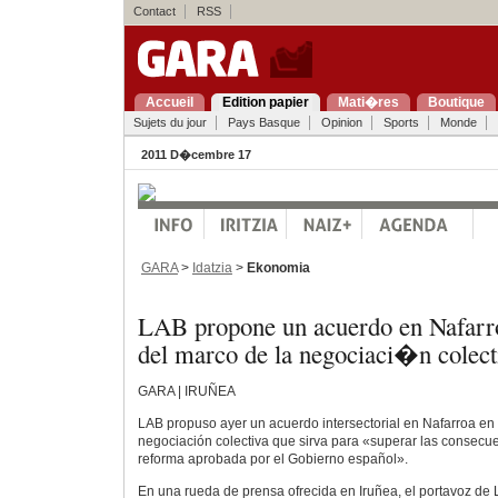
Contact
RSS
Accueil
Edition papier
Mati�res
Boutique
Sujets du jour
Pays Basque
Opinion
Sports
Monde
2011 D�cembre 17
GARA
>
Idatzia
>
Ekonomia
LAB propone un acuerdo en Nafarr
del marco de la negociaci�n colect
GARA | IRUÑEA
LAB propuso ayer un acuerdo intersectorial en Nafarroa en
negociación colectiva que sirva para «superar las consecue
reforma aprobada por el Gobierno español».
En una rueda de prensa ofrecida en Iruñea, el portavoz de 