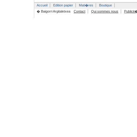
Accueil
Edition papier
Mati�res
Boutique
� Baigorri Argitaletxea
Contact
Qui sommes nous
Publicit