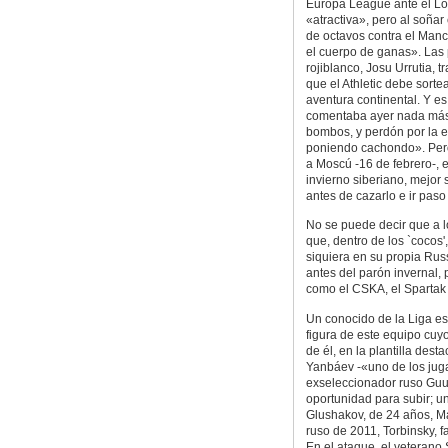
Europa League ante el L
«atractiva», pero al soñar
de octavos contra el Man
el cuerpo de ganas». Las 
rojiblanco, Josu Urrutia, t
que el Athletic debe sortea
aventura continental. Y es
comentaba ayer nada más 
bombos, y perdón por la 
poniendo cachondo». Pero
a Moscú -16 de febrero-, e
invierno siberiano, mejor 
antes de cazarlo e ir paso
No se puede decir que a 
que, dentro de los `cocos'
siquiera en su propia Ru
antes del parón invernal, 
como el CSKA, el Spartak
Un conocido de la Liga es
figura de este equipo cuyo
de él, en la plantilla des
Yanbáev -«uno de los juga
exseleccionador ruso Guu
oportunidad para subir; u
Glushakov, de 24 años, M
ruso de 2011, Torbinsky, f
En el ataque, el veterano 