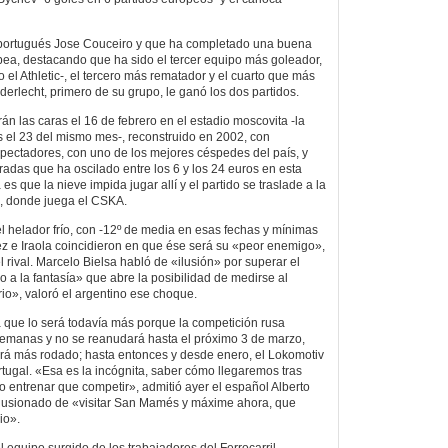
l portugués Jose Couceiro y que ha completado una buena
opea, destacando que ha sido el tercer equipo más goleador,
 el Athletic-, el tercero más rematador y el cuarto que más
nderlecht, primero de su grupo, le ganó los dos partidos.
rán las caras el 16 de febrero en el estadio moscovita -la
 el 23 del mismo mes-, reconstruido en 2002, con
pectadores, con uno de los mejores céspedes del país, y
radas que ha oscilado entre los 6 y los 24 euros en esta
s que la nieve impida jugar allí y el partido se traslade a la
iki, donde juega el CSKA.
el helador frío, con -12º de media en esas fechas y mínimas
nez e Iraola coincidieron en que ése será su «peor enemigo»,
l rival. Marcelo Bielsa habló de «ilusión» por superar el
o a la fantasía» que abre la posibilidad de medirse al
io», valoró el argentino ese choque.
a que lo será todavía más porque la competición rusa
emanas y no se reanudará hasta el próximo 3 de marzo,
egará más rodado; hasta entonces y desde enero, el Lokomotiv
ugal. «Esa es la incógnita, saber cómo llegaremos tras
o entrenar que competir», admitió ayer el español Alberto
 ilusionado de «visitar San Mamés y máxime ahora, que
io».