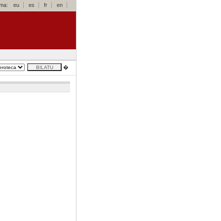
oma:
eu
es
fr
en
�