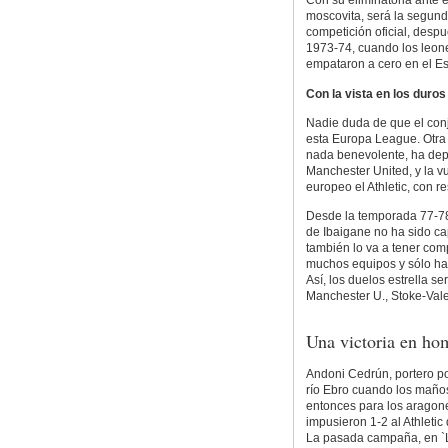
Con su eliminatoria ante e
moscovita, será la segunda
competición oficial, desp
1973-74, cuando los leone
empataron a cero en el Es
Con la vista en los duro
Nadie duda de que el conj
esta Europa League. Otra c
nada benevolente, ha depa
Manchester United, y la v
europeo el Athletic, con r
Desde la temporada 77-78,
de Ibaigane no ha sido cap
también lo va a tener comp
muchos equipos y sólo ha
Así, los duelos estrella se
Manchester U., Stoke-Vale
Una victoria en ho
Andoni Cedrún, portero po
río Ebro cuando los maño
entonces para los aragon
impusieron 1-2 al Athletic
La pasada campaña, en `La