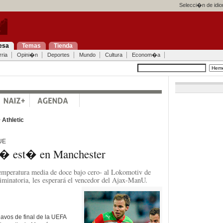
Selecci�n de idi
esa
Temas
Tienda
ria
Opini�n
Deportes
Mundo
Cultura
Econom�a
>
Athletic
UE
c� est� en Manchester
temperatura media de doce bajo cero- al Lokomotiv de
liminatoria, les esperará el vencedor del Ajax-ManU.
iavos de final de la UEFA