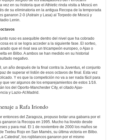
l equipo surgido de los trabajadores del Ferrocarril
 vez en su historia que el Athletic rinda visita a Moscú en
ués de su eliminatoria en la antigua Recopa de la temporada
s ganaron 2-0 (Astrain y Lasa) al Torpedo de Moscú y
tadio Lenin.
s octavos
unto ruso es asequible dentro del nivel que ha cobrado
osa es si se logra acceder a la siguiente fase. El sorteo,
rado que el rival sea un tricampeón europeo, o Ajax o
uelta en Bilbo. A ambos se han medido en su historial
esultado negativo.
 un año después de la final contra la Juventus, el conjunto
az de superar el listón de esos octavos de final. Esta vez
licado. Y es que la competición no va a ser nada fácil para
y que ver algunos de los emparejamientos de estos 1/16.
rán los del Oporto-Manchester City, el citado Ajax-
ncia y Lazio-At.Madrid.
menaje a Rafa Iriondo
r entonces del Zaragoza, propuso botar una gabarra por el
s ganaron la Recopa en 1995. Mucho ha llovido desde
eses y para mal. El 1 de noviembre de 2000 los maños se
 de Txetxu Rojo en San Mamés, su última victoria en Bilbo.
 Catedral', los rojiblancos ganaron por el mismo