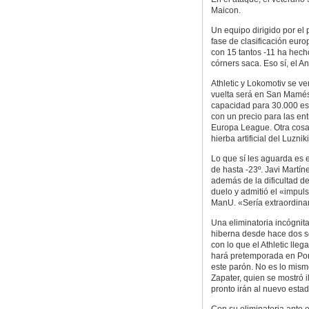
Maicon.
Un equipo dirigido por e
fase de clasificación eur
con 15 tantos -11 ha hecho
córners saca. Eso sí, el A
Athletic y Lokomotiv se ve
vuelta será en San Mamés
capacidad para 30.000 es
con un precio para las ent
Europa League. Otra cosa e
hierba artificial del Luzn
Lo que sí les aguarda es 
de hasta -23º. Javi Martí
además de la dificultad de
duelo y admitió el «impuls
ManU. «Sería extraordinar
Una eliminatoria incógnit
hiberna desde hace dos s
con lo que el Athletic ll
hará pretemporada en Port
este parón. No es lo mism
Zapater, quien se mostró
pronto irán al nuevo estad