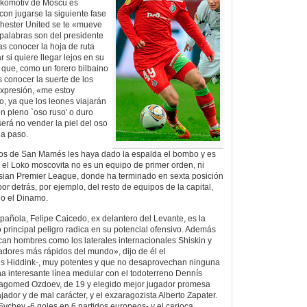
okomotiv de Moscú es
 con jugarse la siguiente fase
chester United se te «mueve
palabras son del presidente
ras conocer la hoja de ruta
r si quiere llegar lejos en su
 que, como un forero bilbaino
conocer la suerte de los
expresión, «me estoy
, ya que los leones viajarán
n pleno `oso ruso' o duro
será no vender la piel del oso
 a paso.
los de San Mamés les haya dado la espalda el bombo y es
, el Loko moscovita no es un equipo de primer orden, ni
ssian Premier League, donde ha terminado en sexta posición
por detrás, por ejemplo, del resto de equipos de la capital,
 o el Dinamo.
pañola, Felipe Caicedo, ex delantero del Levante, es la
 principal peligro radica en su potencial ofensivo. Además
tacan hombres como los laterales internacionales Shiskin y
dores más rápidos del mundo», dijo de él el
s Hiddink-, muy potentes y que no desaprovechan ninguna
na interesante línea medular con el todoterreno Dennís
agomed Ozdoev, de 19 y elegido mejor jugador promesa
ajador y de mal carácter, y el exzaragozista Alberto Zapater.
Sychev -6 goles en 6 partidos europeos- y el carioca