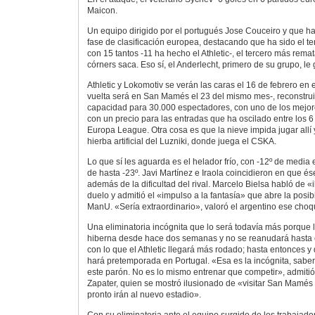
Maicon.
Un equipo dirigido por el portugués Jose Couceiro y que 
fase de clasificación europea, destacando que ha sido el t
con 15 tantos -11 ha hecho el Athletic-, el tercero más rema
córners saca. Eso sí, el Anderlecht, primero de su grupo, le
Athletic y Lokomotiv se verán las caras el 16 de febrero en 
vuelta será en San Mamés el 23 del mismo mes-, reconstru
capacidad para 30.000 espectadores, con uno de los mejor
con un precio para las entradas que ha oscilado entre los 6
Europa League. Otra cosa es que la nieve impida jugar allí y
hierba artificial del Luzniki, donde juega el CSKA.
Lo que sí les aguarda es el helador frío, con -12º de media
de hasta -23º. Javi Martínez e Iraola coincidieron en que 
además de la dificultad del rival. Marcelo Bielsa habló de «
duelo y admitió el «impulso a la fantasía» que abre la posib
ManU. «Sería extraordinario», valoró el argentino ese choq
Una eliminatoria incógnita que lo será todavía más porque 
hiberna desde hace dos semanas y no se reanudará hasta 
con lo que el Athletic llegará más rodado; hasta entonces y
hará pretemporada en Portugal. «Esa es la incógnita, sabe
este parón. No es lo mismo entrenar que competir», admitió
Zapater, quien se mostró ilusionado de «visitar San Mamé
pronto irán al nuevo estadio».