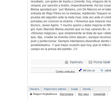
resultado, con goles de Iraola y Llorente; hoy, ninguno de l
césped, por sanción y lesión, respectivamente. Así las cos
Bielsa apostará por `sus' titulares, con De Marcos en el late
entrada de Iñigo Pérez en la medular, repitiendo Toquero e
prueba del algodón ante la meta rival, esta vez ante el col
jornadas sin conocer la victoria. «Tenemos que mejorar m
técnico, Javier Agirre. Y mucho quiere y debe mejorar el Ath
gol. Ayer, Marcelo Bielsa asumió que no hay «planes B», ni 
«fómulas mágicas», que simplemente se trata de que «deb
que, dijo, «nadie se inventa cómo atacar», aunque recono
pulir y perfeccionar. Siempre intentamos diversificar dentro
posibilidades». Y qué mejor ocasión que hoy, que el mítico R
campo en la previa del partido. J.V.
Gehitu artikuloa:
Hasiera
Paperezko edizioa
Gaiak
Denda
� Baigorri Argitaletxea
Harremana
Nor gara
Iragarkiak