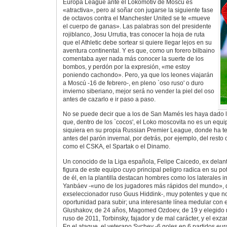
Europa League ante el Lokomotiv de Moscú es
«atractiva», pero al soñar con jugarse la siguiente fase
de octavos contra el Manchester United se te «mueve
el cuerpo de ganas». Las palabras son del presidente
rojiblanco, Josu Urrutia, tras conocer la hoja de ruta
que el Athletic debe sortear si quiere llegar lejos en su
aventura continental. Y es que, como un forero bilbaino
comentaba ayer nada más conocer la suerte de los
bombos, y perdón por la expresión, «me estoy
poniendo cachondo». Pero, ya que los leones viajarán
a Moscú -16 de febrero-, en pleno `oso ruso' o duro
invierno siberiano, mejor será no vender la piel del oso
antes de cazarlo e ir paso a paso.
No se puede decir que a los de San Mamés les haya dado l
que, dentro de los `cocos', el Loko moscovita no es un equi
siquiera en su propia Russian Premier League, donde ha t
antes del parón invernal, por detrás, por ejemplo, del resto 
como el CSKA, el Spartak o el Dinamo.
Un conocido de la Liga española, Felipe Caicedo, ex delant
figura de este equipo cuyo principal peligro radica en su p
de él, en la plantilla destacan hombres como los laterales i
Yanbáev -«uno de los jugadores más rápidos del mundo», di
exseleccionador ruso Guus Hiddink-, muy potentes y que 
oportunidad para subir; una interesante línea medular con 
Glushakov, de 24 años, Magomed Ozdoev, de 19 y elegido
ruso de 2011, Torbinsky, fajador y de mal carácter, y el exza
En el ataque, el veterano Sychev -6 goles en 6 partidos eur