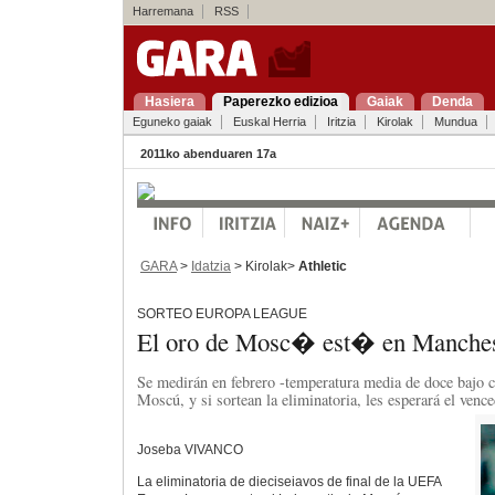
Harremana
RSS
Hasiera
Paperezko edizioa
Gaiak
Denda
Eguneko gaiak
Euskal Herria
Iritzia
Kirolak
Mundua
2011ko abenduaren 17a
GARA
>
Idatzia
> Kirolak>
Athletic
SORTEO EUROPA LEAGUE
El oro de Mosc� est� en Manches
Se medirán en febrero -temperatura media de doce bajo 
Moscú, y si sortean la eliminatoria, les esperará el ven
Joseba VIVANCO
La eliminatoria de dieciseiavos de final de la UEFA