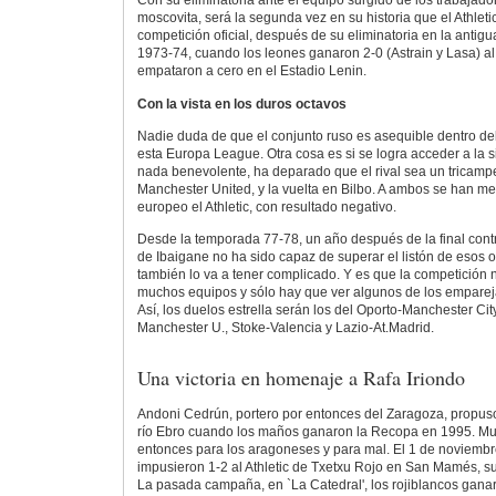
Con su eliminatoria ante el equipo surgido de los trabajador
moscovita, será la segunda vez en su historia que el Athleti
competición oficial, después de su eliminatoria en la anti
1973-74, cuando los leones ganaron 2-0 (Astrain y Lasa) a
empataron a cero en el Estadio Lenin.
Con la vista en los duros octavos
Nadie duda de que el conjunto ruso es asequible dentro de
esta Europa League. Otra cosa es si se logra acceder a la si
nada benevolente, ha deparado que el rival sea un tricamp
Manchester United, y la vuelta en Bilbo. A ambos se han med
europeo el Athletic, con resultado negativo.
Desde la temporada 77-78, un año después de la final contr
de Ibaigane no ha sido capaz de superar el listón de esos o
también lo va a tener complicado. Y es que la competición n
muchos equipos y sólo hay que ver algunos de los emparej
Así, los duelos estrella serán los del Oporto-Manchester City
Manchester U., Stoke-Valencia y Lazio-At.Madrid.
Una victoria en homenaje a Rafa Iriondo
Andoni Cedrún, portero por entonces del Zaragoza, propuso
río Ebro cuando los maños ganaron la Recopa en 1995. Mu
entonces para los aragoneses y para mal. El 1 de noviemb
impusieron 1-2 al Athletic de Txetxu Rojo en San Mamés, su 
La pasada campaña, en `La Catedral', los rojiblancos gana