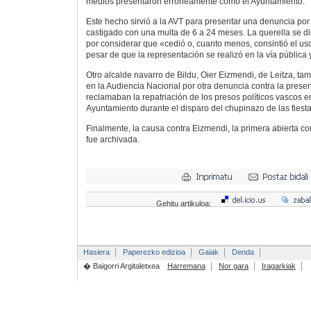
medios presentaron erróneamente como el Ayuntamiento.
Este hecho sirvió a la AVT para presentar una denuncia por 
castigado con una multa de 6 a 24 meses. La querella se di
por considerar que «cedió o, cuanto menos, consintió el us
pesar de que la representación se realizó en la vía pública
Otro alcalde navarro de Bildu, Oier Eizmendi, de Leitza, t
en la Audiencia Nacional por otra denuncia contra la prese
reclamaban la repatriación de los presos políticos vascos e
Ayuntamiento durante el disparo del chupinazo de las fiesta
Finalmente, la causa contra Eizmendi, la primera abierta co
fue archivada.
Gehitu artikuloa:
Hasiera
Paperezko edizioa
Gaiak
Denda
� Baigorri Argitaletxea
Harremana
Nor gara
Iragarkiak