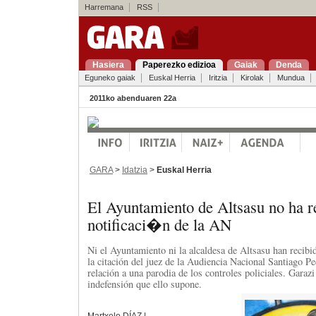
Harremana
RSS
Hasiera
Paperezko edizioa
Gaiak
Denda
Eguneko gaiak
Euskal Herria
Iritzia
Kirolak
Mundua
2011ko abenduaren 22a
GARA
>
Idatzia
>
Euskal Herria
El Ayuntamiento de Altsasu no ha r
notificaci�n de la AN
Ni el Ayuntamiento ni la alcaldesa de Altsasu han recibi
la citación del juez de la Audiencia Nacional Santiago Pe
relación a una parodia de los controles policiales. Garaz
indefensión que ello supone.
Martxelo DÍAZ |