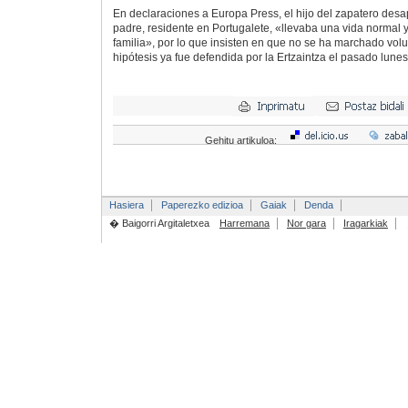
En declaraciones a Europa Press, el hijo del zapatero desa
padre, residente en Portugalete, «llevaba una vida normal 
familia», por lo que insisten en que no se ha marchado vol
hipótesis ya fue defendida por la Ertzaintza el pasado lunes
Gehitu artikuloa:
Hasiera
Paperezko edizioa
Gaiak
Denda
� Baigorri Argitaletxea
Harremana
Nor gara
Iragarkiak