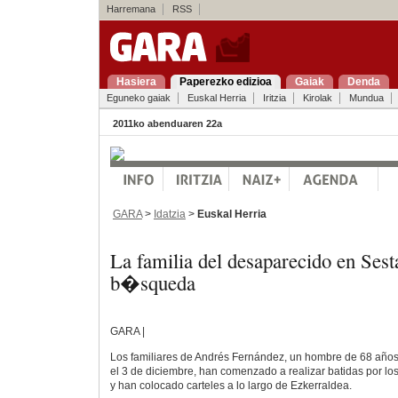
Harremana
RSS
Hasiera
Paperezko edizioa
Gaiak
Denda
Eguneko gaiak
Euskal Herria
Iritzia
Kirolak
Mundua
2011ko abenduaren 22a
GARA
>
Idatzia
>
Euskal Herria
La familia del desaparecido en Sesta
b�squeda
GARA |
Los familiares de Andrés Fernández, un hombre de 68 año
el 3 de diciembre, han comenzado a realizar batidas por lo
y han colocado carteles a lo largo de Ezkerraldea.