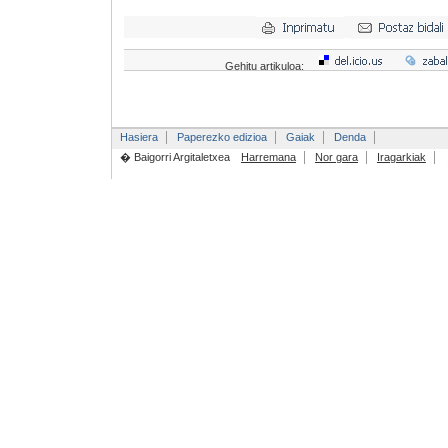
Gehitu artikuloa:
Hasiera
Paperezko edizioa
Gaiak
Denda
� Baigorri Argitaletxea
Harremana
Nor gara
Iragarkiak