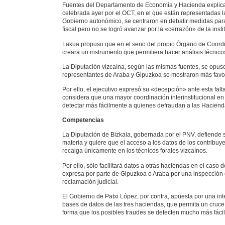
Fuentes del Departamento de Economía y Hacienda explica
celebrada ayer por el OCT, en el que están representadas la
Gobierno autonómico, se centraron en debatir medidas para
fiscal pero no se logró avanzar por la «cerrazón» de la instit
Lakua propuso que en el seno del propio Órgano de Coordi
creara un instrumento que permitiera hacer análisis técnicos
La Diputación vizcaína, según las mismas fuentes, se opuso
representantes de Araba y Gipuzkoa se mostraron más favo
Por ello, el ejecutivo expresó su «decepción» ante esta fal
considera que una mayor coordinación interinstitucional en 
detectar más fácilmente a quienes defraudan a las Haciend
Competencias
La Diputación de Bizkaia, gobernada por el PNV, defiende
materia y quiere que el acceso a los datos de los contribuyen
recaiga únicamente en los técnicos forales vizcaínos.
Por ello, sólo facilitará datos a otras haciendas en el caso
expresa por parte de Gipuzkoa o Araba por una inspección 
reclamación judicial.
El Gobierno de Patxi López, por contra, apuesta por una int
bases de datos de las tres haciendas, que permita un cruce
forma que los posibles fraudes se detecten mucho más fáci