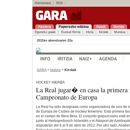
Harremana
RSS
Hasiera
Paperezko edizioa
Gaiak
Denda
Eguneko gaiak
Euskal Herria
Iritzia
Kirolak
Mundua
2011ko abenduaren 22a
GARA
>
Idatzia
>
Kirolak
HOCKEY HIERBA
La Real jugar� en casa la primera 
Campeonato de Europa
La Real ha sido designada como organizadora de uno de 
de Europa de Clubes de hockey femenino. Esta primera fase
en el campo de Bera Bera. El conjunto guipuzcoano está e
junto al Hertogenbosch holandés y el Atasport de Azerbayán
disputarán del 6 al 9 de abril de 2012. Por otro lado, Anabe