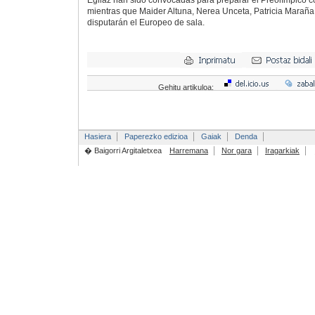
Egilaz han sido convocadas para preparar el Preolímpico c
mientras que Maider Altuna, Nerea Unceta, Patricia Maraña
disputarán el Europeo de sala.
Gehitu artikuloa:
Hasiera
Paperezko edizioa
Gaiak
Denda
� Baigorri Argitaletxea
Harremana
Nor gara
Iragarkiak