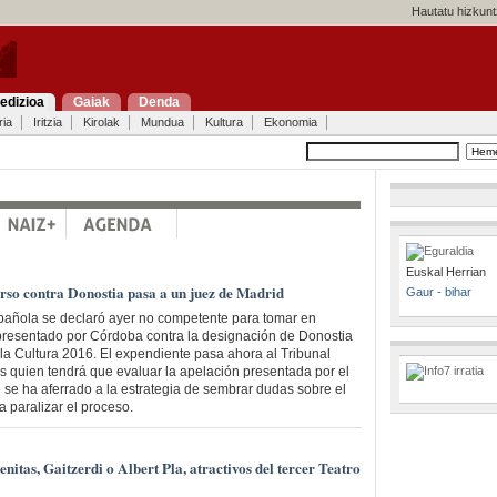
Hautatu hizkunt
edizioa
Gaiak
Denda
ria
Iritzia
Kirolak
Mundua
Kultura
Ekonomia
Euskal Herrian
urso contra Donostia pasa a un juez de Madrid
Gaur - bihar
pañola se declaró ayer no competente para tomar en
presentado por Córdoba contra la designación de Donostia
a Cultura 2016. El expendiente pasa ahora al Tribunal
s quien tendrá que evaluar la apelación presentada por el
 se ha aferrado a la estrategia de sembrar dudas sobre el
 paralizar el proceso.
nitas, Gaitzerdi o Albert Pla, atractivos del tercer Teatro