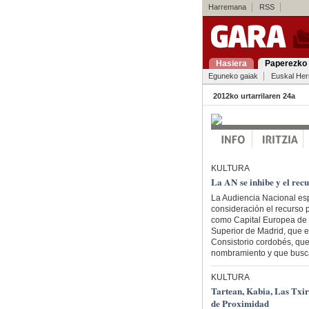
Harremana
RSS
Hasiera
Paperezko 
Eguneko gaiak
Euskal Her
2012ko urtarrilaren 24a
KULTURA
La AN se inhibe y el rec
La Audiencia Nacional es
consideración el recurso 
como Capital Europea de l
Superior de Madrid, que e
Consistorio cordobés, que
nombramiento y que busca
KULTURA
Tartean, Kabia, Las Txire
de Proximidad