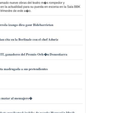
gramado nueve obras del teatro m�s rompedor y
en la actualidad para su puesta en escena en la Sala BBK
 trimestre de este a�o.
rrola izango dira gaur Bidebarrietan
n cita en la Berlinale con el chef Aduriz
CIT, ganadores del Premio Orfe�n Donostiarra
a madrugada a sus pretendientes
s matar al mensajero�
keta musikatuak irekiko du neguko Hernani'n Musik