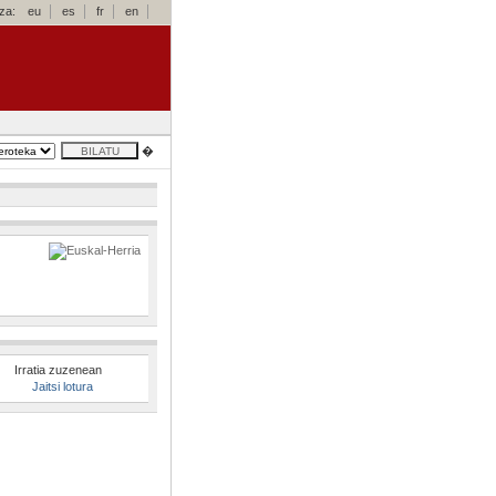
za:
eu
es
fr
en
�
Irratia zuzenean
Jaitsi lotura