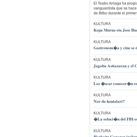
El Teatro Arriaga ha pro
vanguardista que se hace 
de Bilbo durante el primer
KULTURA
Kepa Murua eta Jose Iba
KULTURA
Gastronom�a y cine se da
KULTURA
Jagoba Astiazaran y el 
KULTURA
Los �scar conocer�n est
KULTURA
Nor da kontalari?
KULTURA
�La soluci�n del FBI e
KULTURA
Harkaitz Canoren irakur