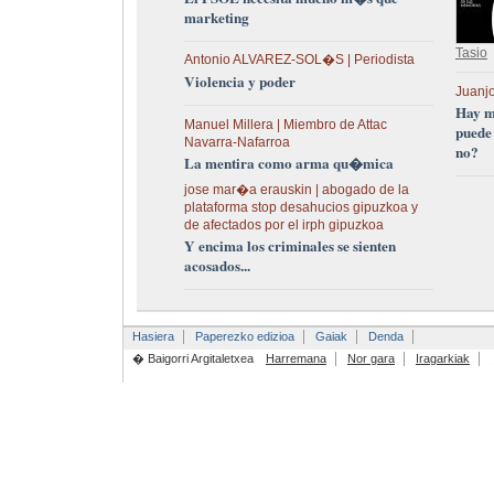
marketing
Tasio
Antonio ALVAREZ-SOL�S | Periodista
Violencia y poder
Juanjo
Hay m
Manuel Millera | Miembro de Attac
puede
Navarra-Nafarroa
no?
La mentira como arma qu�mica
jose mar�a erauskin | abogado de la
plataforma stop desahucios gipuzkoa y
de afectados por el irph gipuzkoa
Y encima los criminales se sienten
acosados...
Hasiera
Paperezko edizioa
Gaiak
Denda
� Baigorri Argitaletxea
Harremana
Nor gara
Iragarkiak