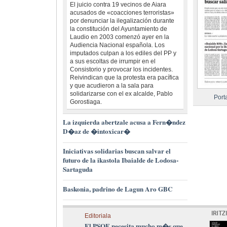
El juicio contra 19 vecinos de Aiara
acusados de «coacciones terroristas»
por denunciar la ilegalización durante
la constitución del Ayuntamiento de
Laudio en 2003 comenzó ayer en la
Audiencia Nacional española. Los
imputados culpan a los ediles del PP y
a sus escoltas de irrumpir en el
Consistorio y provocar los incidentes.
Reivindican que la protesta era pacífica
y que acudieron a la sala para
solidarizarse con el ex alcalde, Pablo
Port
Gorostiaga.
La izquierda abertzale acusa a Fern�ndez
D�az de �intoxicar�
Iniciativas solidarias buscan salvar el
futuro de la ikastola Ibaialde de Lodosa-
Sartaguda
Baskonia, padrino de Lagun Aro GBC
Editoriala
El PSOE necesita mucho m�s que