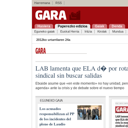
Harremana
RSS
Hasiera
Paperezko edizioa
Gaiak
Denda
Eguneko gaiak
Euskal Herria
Iritzia
Kirolak
Mundua
2012ko urtarrilaren 24a
LAB lamenta que ELA d� por rot
sindical sin buscar salidas
Etxaide asume que «en este momento» no hay unidad, pero 
agenda» ante la crisis y de debate sobre el nuevo tiempo
Los acusados
responsabilizan al PP
de los incidentes del
pleno de Laudio