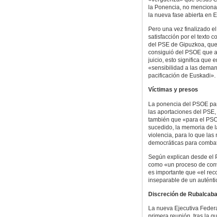
la Ponencia, no menciona
la nueva fase abierta en E
Pero una vez finalizado e
satisfacción por el texto 
del PSE de Gipuzkoa, que
consiguió del PSOE que a
juicio, esto significa que
«sensibilidad a las deman
pacificación de Euskadi».
Víctimas y presos
La ponencia del PSOE part
las aportaciones del PSE, 
también que «para el PSOE
sucedido, la memoria de l
violencia, para lo que las
democráticas para combat
Según explican desde el P
como «un proceso de convi
es importante que «el reco
inseparable de un auténtic
Discreción de Rubalcab
La nueva Ejecutiva Feder
primera reunión, tras la q