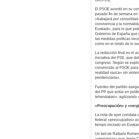
El PSOE acordó en su con
pasado fin de semana en 
«trabajará por consolidad 
convivencia y la normalid
Euskadi», para lo que pid
Gobierno de España que
las medidas políticas nece
como en el relato de lo s
La redacción final es el 
iniciativa del PSE, que d
congreso. Según se explic
convencido al PSOE para 
realidad vasca» sin violen
penitenciaria».
Fuentes del partido aseg
del PP que actúe en políti
lehendakari», agilizando 
«Preocupación» y «verg
La nota de ayer constata 
federal «preocupados» po
tiempo iniciado en Euskadi
Un twit de Rafaela Romero
«vergüenza» que Jesús Ca