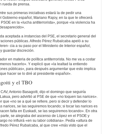
n rueda de prensa.
re sus primeras iniciativas estará la de pedir una
el Gobierno español, Mariano Rajoy, en la que le ofrecerá
 PSOE en la «lucha antiterrorista», porque «la violencia ha
 desaparecido».
a aceptada a instancias del PSE, el secretario general del
raciones públicas. Alfredo Pérez Rubalcaba apeló a su
eren- cia a su paso por el Ministerio de Interior español,
 y guardar discreción.
ador en materia de política antiterrorista. No me va a costar
menos hacerlo». Y explicó que «la lealtad la entiendo
iones públicas», para después argumentar que esto implica
que hacer se lo diré al presidente español».
agoiti y el TBO
 CAV, Antonio Basagoiti, dijo el domingo que seguiría
akua, pero advirtió al PSE de que «no toquen las narices».
 que «no se a qué se refiere, pero si decir y defender lo
s narices, se las seguiremos tocando; si tocar las narices es
 hacen falta en Euskadi, se las seguiremos tocando». En otra
u parte, se alegraba del ascenso de López en el PSOE y
rgo no influirá «en su labor cotidiana». Pedía «altura de
Alfredo Pérez Rubalcaba, al que cree «más visto que el