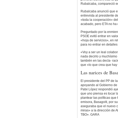
Rubalcaba, compareció e
Rubalcaba anunció que ent
entrevista al presidente d
«toda la cooperación» del
acabado, pero ETA no ha
Preguntado por la enmiend
PSOE evitó entrar en valo
«hoja de servicios», en ref
para no entrar en detalles
«Voy a ser un leal colabor
nada decirlo y muchísimo 
también en las decla- rac
que «lo que crea que hay 
Las narices de Bas
El presidente del PP de la
apoyando al Gobierno de L
Patxi López respondió ayer
que uno piensa es tocar la
plantear las políticas que
emisora, Basagoiti, por s
aseguraba que el nuevo ca
miras» a la dirección de 
TBO». GARA