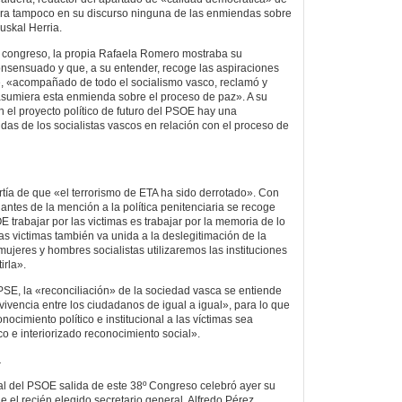
ra tampoco en su discurso ninguna de las enmiendas sobre
uskal Herria.
l congreso, la propia Rafaela Romero mostraba su
consensuado y que, a su entender, recoge las aspiraciones
, «acompañado de todo el socialismo vasco, reclamó y
sumiera esta enmienda sobre el proceso de paz». A su
 en el proyecto político de futuro del PSOE hay una
das de los socialistas vascos en relación con el proceso de
ía de que «el terrorismo de ETA ha sido derrotado». Con
antes de la mención a la política penitenciaria se recoge
 trabajar por las victimas es trabajar por la memoria de lo
as victimas también va unida a la deslegitimación de la
 mujeres y hombres socialistas utilizaremos las instituciones
irla».
SE, la «reconciliación» de la sociedad vasca se entiende
vencia entre los ciudadanos de igual a igual», para lo que
nocimiento político e institucional a las víctimas sea
o e interiorizado reconocimiento social».
a
al del PSOE salida de este 38º Congreso celebró ayer su
ue el recién elegido secretario general, Alfredo Pérez