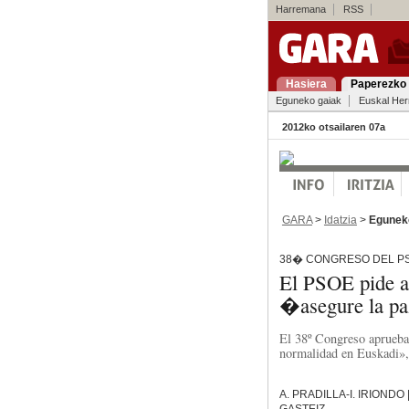
Harremana
RSS
Hasiera
Paperezko 
Eguneko gaiak
Euskal Her
2012ko otsailaren 07a
GARA
>
Idatzia
>
Egunek
38� CONGRESO DEL P
El PSOE pide a
�asegure la p
El 38º Congreso aprueba 
normalidad en Euskadi»,
A. PRADILLA-I. IRIONDO
GASTEIZ