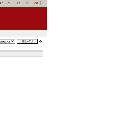
za:
eu
es
fr
en
�