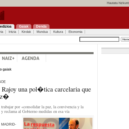
Hautatu hizkunt
edizioa
Gaiak
Denda
ria
Iritzia
Kirolak
Mundua
Kultura
Ekonomia
o gaiak
SOE
 Rajoy una pol�tica carcelaria que
az�
trabajar por «consolidar la paz, la convivencia y la
 y reclama al Gobierno medidas en esa vía
 | MADRID-