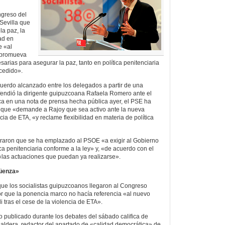
greso del
Sevilla que
la paz, la
ad en
e «al
 promueva
sarias para asegurar la paz, tanto en política penitenciaria
ucedido».
acuerdo alcanzado entre los delegados a partir de una
efendió la dirigente guipuzcoana Rafaela Romero ante el
a en una nota de prensa hecha pública ayer, el PSE ha
que «demande a Rajoy que sea activo ante la nueva
cia de ETA, «y reclame flexibilidad en materia de política
uraron que se ha emplazado al PSOE «a exigir al Gobierno
ca penitenciaria conforme a la ley» y, «de acuerdo con el
«las actuaciones que puedan ya realizarse».
üenza»
que los socialistas guipuzcoanos llegaron al Congreso
r que la ponencia marco no hacía referencia «al nuevo
 tras el cese de la violencia de ETA».
 publicado durante los debates del sábado califica de
ldera, redactor del apartado de «calidad democrática» de