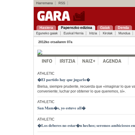
Harremana
RSS
Hasiera
Paperezko edizioa
Gaiak
Denda
Eguneko gaiak
Euskal Herria
Iritzia
Kirolak
Mundua
2012ko otsailaren 07a
ATHLETIC
�El partido hay que jugarlo�
Bielsa, siempre prudente, recuerda que «imaginar lo que v
conveniente; luchar por obtener lo que queremos, sí».
ATHLETIC
San Mam�s, yo estuve all�
ATHLETIC
�Los deberes no estar�n hechos; seremos ambiciosos en