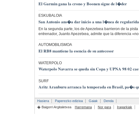
El Garmin gana la crono y Boonen sigue de l�der
ESKUBALOIA
San Antonio ans�a dar inicio a una l�nea de regularid
En la segunda parte, los de Apezetxea barrieron de la pista 
entrenador, Juanto Apezetxea, admite que la diferencia «no
AUTOMOBILISMOA
El RB8 mantiene la esencia de su antecesor
WATERPOLO
Waterpolo Navarra se queda sin Copa y UPNA 98 02 cae 
SURF
Aritz Aranburu arranca la temporada en Brasil, pa�s qu
Hasiera
Paperezko edizioa
Gaiak
Denda
� Baigorri Argitaletxea
Harremana
Nor gara
Iragarkiak