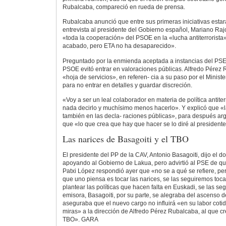
Rubalcaba, compareció en rueda de prensa.
Rubalcaba anunció que entre sus primeras iniciativas estar
entrevista al presidente del Gobierno español, Mariano Rajo
«toda la cooperación» del PSOE en la «lucha antiterrorista»
acabado, pero ETA no ha desaparecido».
Preguntado por la enmienda aceptada a instancias del PSE, 
PSOE evitó entrar en valoraciones públicas. Alfredo Pérez
«hoja de servicios», en referen- cia a su paso por el Ministe
para no entrar en detalles y guardar discreción.
«Voy a ser un leal colaborador en materia de política antiter
nada decirlo y muchísimo menos hacerlo». Y explicó que «la
también en las decla- raciones públicas», para después ar
que «lo que crea que hay que hacer se lo diré al president
Las narices de Basagoiti y el TBO
El presidente del PP de la CAV, Antonio Basagoiti, dijo el 
apoyando al Gobierno de Lakua, pero advirtió al PSE de qu
Patxi López respondió ayer que «no se a qué se refiere, pero
que uno piensa es tocar las narices, se las seguiremos tocan
plantear las políticas que hacen falta en Euskadi, se las s
emisora, Basagoiti, por su parte, se alegraba del ascenso 
aseguraba que el nuevo cargo no influirá «en su labor coti
miras» a la dirección de Alfredo Pérez Rubalcaba, al que c
TBO». GARA