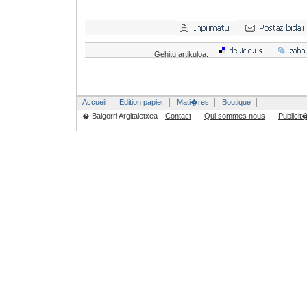
Gehitu artikuloa:
Accueil
Edition papier
Mati�res
Boutique
� Baigorri Argitaletxea
Contact
Qui sommes nous
Publicit