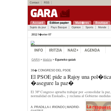
Contact
RSS
Accueil
Edition papier
Mati�res
Boutique
Sujets du jour
Pays Basque
Opinion
Sports
Monde
2012 f�vrier 07
GARA
>
Idatzia
>
Eguneko gaiak
38� CONGRESO DEL PSOE
El PSOE pide a Rajoy una pol�tica
�asegure la paz�
El 38º Congreso aprueba trabajar por «consolidar la paz, 
normalidad en Euskadi», y reclama al Gobierno medidas 
A. PRADILLA-I. IRIONDO | MADRID-
GASTEIZ