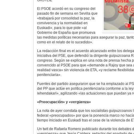
El PSOE acordó en su congreso del
pasado fin de semana en Sevilla que
«trabajará por consolidad la paz, la
convivencia y la normalidad en
Euskadi», para lo que pide «al
Gobierno de España que promueva
las medidas políticas necesarias para asegurar la paz, tanto
como en el relato de lo sucedido».
La redacción final es el acuerdo alcanzado entre los delega
iniciativa del PSE, que defendió la dirigente guipuzcoana 
congreso. Según se explica en una nota de prensa hecha pú
convencido al PSOE para que «demande a Rajoy que sea ac
realidad vasca» sin violencia de ETA, «y reclame flexibilida
penitenciaria».
Fuentes del partido aseguraron que se ha emplazado al PS
del PP que actúe en política penitenciaria conforme a la ley
lehendakari», agilizando «las actuaciones que puedan ya r
«Preocupación» y «vergüenza»
La nota de ayer constata que los socialistas guipuzcoanos 
federal «preocupados» por que la ponencia marco no hacía
tiempo iniciado en Euskadi tras el cese de la violencia de 
Un twit de Rafaela Romero publicado durante los debates d
«vergüenza» que Jesús Caldera, redactor del apartado de 