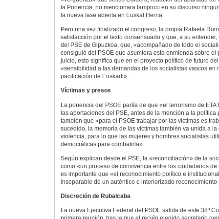
la Ponencia, no mencionara tampoco en su discurso ningu
la nueva fase abierta en Euskal Herria.
Pero una vez finalizado el congreso, la propia Rafaela Ro
satisfacción por el texto consensuado y que, a su entender,
del PSE de Gipuzkoa, que, «acompañado de todo el social
consiguió del PSOE que asumiera esta enmienda sobre el 
juicio, esto significa que en el proyecto político de futuro 
«sensibilidad a las demandas de los socialistas vascos en 
pacificación de Euskadi».
Víctimas y presos
La ponencia del PSOE partía de que «el terrorismo de ETA 
las aportaciones del PSE, antes de la mención a la política
también que «para el PSOE trabajar por las victimas es trab
sucedido, la memoria de las victimas también va unida a la 
violencia, para lo que las mujeres y hombres socialistas util
democráticas para combatirla».
Según explican desde el PSE, la «reconciliación» de la so
como «un proceso de convivencia entre los ciudadanos de i
es importante que «el reconocimiento político e institucional
inseparable de un auténtico e interiorizado reconocimiento 
Discreción de Rubalcaba
La nueva Ejecutiva Federal del PSOE salida de este 38º Co
primera reunión, tras la que el recién elegido secretario ge