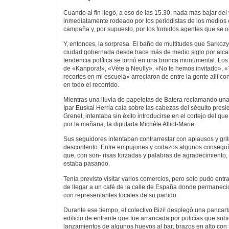
Cuando al fin llegó, a eso de las 15.30, nada más bajar del v
inmediatamente rodeado por los periodistas de los medios 
campaña y, por supuesto, por los fornidos agentes que se 
Y, entonces, la sorpresa. El baño de multitudes que Sarkoz
ciudad gobernada desde hace más de medio siglo por alca
tendencia política se tornó en una bronca monumental. Los 
de «Kanpora!», «Véte a Neully», «No te hemos invitado», 
recortes en mi escuela» arreciaron de entre la gente allí c
en todo el recorrido.
Mientras una lluvia de papeletas de Batera reclamando una 
Ipar Euskal Herria caía sobre las cabezas del séquito presid
Grenet, intentaba sin éxito introducirse en el cortejo del q
por la mañana, la diputada Michèle Alliot-Marie.
Sus seguidores intentaban contrarrestar con aplausos y gri
descontento. Entre empujones y codazos algunos conseguía
que, con son- risas forzadas y palabras de agradecimiento,
estaba pasando.
Tenía previsto visitar varios comercios, pero solo pudo entr
de llegar a un café de la calle de España donde permanec
con representantes locales de su partido.
Durante ese tiempo, el colectivo Bizi! desplegó una pancar
edificio de enfrente que fue arrancada por policías que sub
lanzamientos de algunos huevos al bar; brazos en alto con 