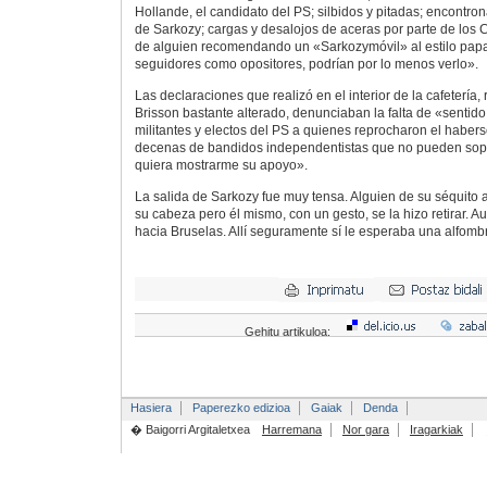
Hollande, el candidato del PS; silbidos y pitadas; encontron
de Sarkozy; cargas y desalojos de aceras por parte de los 
de alguien recomendando un «Sarkozymóvil» al estilo papal
seguidores como opositores, podrían por lo menos verlo».
Las declaraciones que realizó en el interior de la cafetería
Brisson bastante alterado, denunciaban la falta de «sentid
militantes y electos del PS a quienes reprocharon el haber
decenas de bandidos independentistas que no pueden sop
quiera mostrarme su apoyo».
La salida de Sarkozy fue muy tensa. Alguien de su séquito
su cabeza pero él mismo, con un gesto, se la hizo retirar. A
hacia Bruselas. Allí seguramente sí le esperaba una alfombr
Gehitu artikuloa:
Hasiera
Paperezko edizioa
Gaiak
Denda
� Baigorri Argitaletxea
Harremana
Nor gara
Iragarkiak