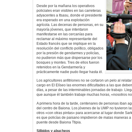
Desde por la mañana los operativos
policiales eran visibles en las carreteras
adyacentes a Itsasu, donde el presidente
era esperado en una explotación
agrícola. Las decenas de personas, en su
mayoría jóvenes, que intentaron
manifestarse en las cercanías para
reclamar al máximo representante del
Estado francés que se implique en la
resolución del conflicto político, obligados
por la presión de gendarmes y policías,
no pudieron más que dispersarse por los
bosques y montes. Tres de ellos fueron
retenidos en la Gendarmería y
prácticamente nadie pudo llegar hasta él.
Los agricultores anfitriones no se cortaron un pelo al relata
cargo en El Elíseo las enormes dificultades a las que deben
días, a pesar de las interminables jornadas de trabajo. Llega
que aunque él también trabaje muchas horas, «nosotros n
A primera hora de la tarde, centenares de personas iban ag
del centro de Baiona. Los jóvenes de la UMP no tuvieron la
otros «con otras pintas» para acercarse al lugar donde Sark
es que policías de paisano impidieron de malas maneras a
puente desde Baiona Ttipia.
Silbidos y abucheos