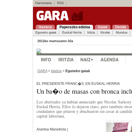
Harremana
RSS
Hasiera
Paperezko edizioa
Gaiak
Denda
Eguneko gaiak
Euskal Herria
Iritzia
Kirolak
Mundua
2012ko martxoaren 02a
GARA
>
Idatzia
>
Eguneko gaiak
EL PRESIDENTE FRANC�S, EN EUSKAL HERRIA
Un ba�o de masas con bronca incl
Los abertzales ya habían anunciado que Nicolas Sarkozy
Euskal Herria. Ellos lo dejaron claro, pero también otro
ciudadanos que pitaron y abuchearon sin cesar al candid
capital labortana.
Arantxa Manetrola |