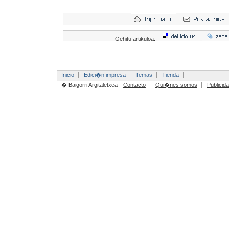
Gehitu artikuloa:
Inicio
Edici�n impresa
Temas
Tienda
� Baigorri Argitaletxea
Contacto
Qui�nes somos
Publicid