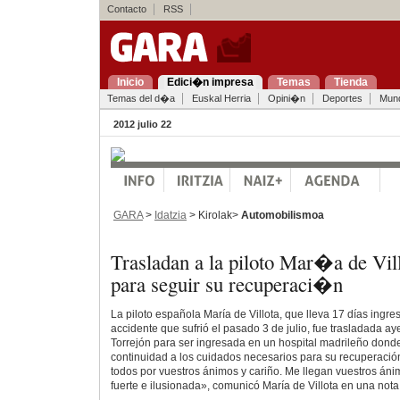
Contacto
RSS
Inicio
Edici�n impresa
Temas
Tienda
Temas del d�a
Euskal Herria
Opini�n
Deportes
Mun
2012 julio 22
GARA
>
Idatzia
> Kirolak>
Automobilismoa
Trasladan a la piloto Mar�a de Vil
para seguir su recuperaci�n
La piloto española María de Villota, que lleva 17 días ingr
accidente que sufrió el pasado 3 de julio, fue trasladada 
Torrejón para ser ingresada en un hospital madrileño dond
continuidad a los cuidados necesarios para su recuperació
todos por vuestros ánimos y cariño. Me llegan vuestros án
fuerte e ilusionada», comunicó María de Villota en una nota