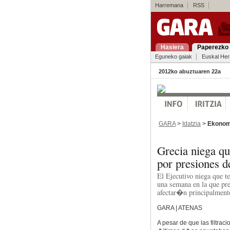
Harremana
RSS
Hasiera
Paperezko 
Eguneko gaiak
Euskal Her
2012ko abuztuaren 22a
GARA
>
Idatzia
>
Ekonom
Grecia niega qu
por presiones de
El Ejecutivo niega que t
una semana en la que pr
afectar�n principalmente
GARA | ATENAS
A pesar de que las filtraci