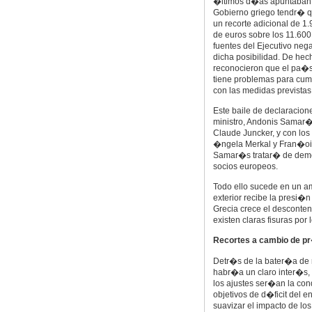
�ltimos d�as apuntaban 
Gobierno griego tendr� 
un recorte adicional de 1
de euros sobre los 11.600
fuentes del Ejecutivo neg
dicha posibilidad. De hec
reconocieron que el pa�
tiene problemas para cump
con las medidas previstas 
Este baile de declaracion
ministro, Andonis Samar�
Claude Juncker, y con lo
�ngela Merkal y Fran�ois
Samar�s tratar� de demos
socios europeos.
Todo ello sucede en un a
exterior recibe la presi�
Grecia crece el desconten
existen claras fisuras por 
Recortes a cambio de p
Detr�s de la bater�a de
habr�a un claro inter�s
los ajustes ser�an la co
objetivos de d�ficit del 
suavizar el impacto de lo