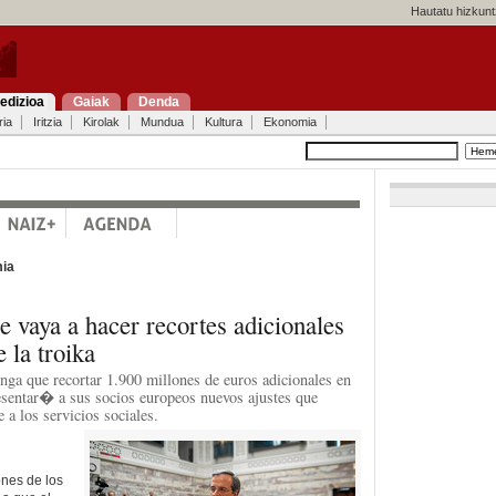
Hautatu hizkunt
edizioa
Gaiak
Denda
ria
Iritzia
Kirolak
Mundua
Kultura
Ekonomia
ia
e vaya a hacer recortes adicionales
 la troika
enga que recortar 1.900 millones de euros adicionales en
esentar� a sus socios europeos nuevos ajustes que
 a los servicios sociales.
ones de los