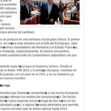
a que el
que acometer
.900 millones
 ya pactados,
aron ayer
ho,
s heleno
lir incluso
para ahorrar tal cantidad.
es se produce en una semana crucial para Grecia. El primer
s, se re�ne esta semana con el jefe del Eurogrupo, Jean
s m�ximos mandatarios de Alemania y el Estado Franc�s,
 Hollande, respectivamente. En dichos encuentros,
trar seriedad ante los compromisos adquiridos con sus
mbiente nada f�cil para el Gobierno heleno. Desde el
n de la troika -FMI, BCE y Comisi�n Europea- mientras en
to popular, con un paro en el 23%, y en su Gobierno ya
los nuevos recortes.
r�rroga
 recortes que Samar�s presentar� a sus socios Europeos
, seg�n afirman los medios de comunicaci�n. De hecho,
ndici�n para negociar una pr�rroga de dos a�os en los
endeudado pa�s, o alguna f�rmula alternativa que permita
s nuevos recortes que se deben aplicar hasta 2014.