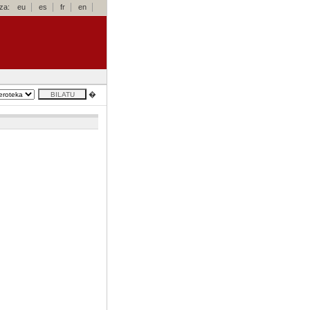
za:
eu
es
fr
en
�