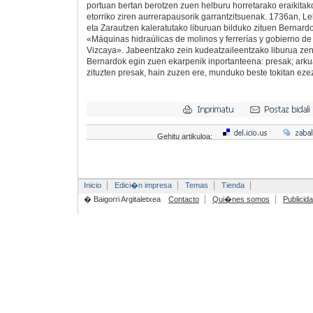
portuan bertan berotzen zuen helburu horretarako eraikitak
etorriko ziren aurrerapausorik garrantzitsuenak. 1736an, Le
eta Zarautzen kaleratutako liburuan bilduko zituen Bernardo 
«Máquinas hidraúlicas de molinos y ferrerías y gobierno de
Vizcaya». Jabeentzako zein kudeatzaileentzako liburua zen
Bernardok egin zuen ekarpenik inportanteena: presak; ark
zituzten presak, hain zuzen ere, munduko beste tokitan eze
Gehitu artikuloa:
Inicio
Edici�n impresa
Temas
Tienda
� Baigorri Argitaletxea
Contacto
Qui�nes somos
Publicid