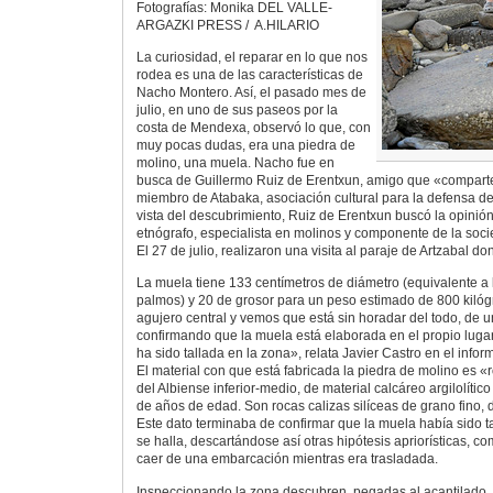
Fotografías: Monika DEL VALLE-
ARGAZKI PRESS / A.HILARIO
La curiosidad, el reparar en lo que nos
rodea es una de las características de
Nacho Montero. Así, el pasado mes de
julio, en uno de sus paseos por la
costa de Mendexa, observó lo que, con
muy pocas dudas, era una piedra de
molino, una muela. Nacho fue en
busca de Guillermo Ruiz de Erentxun, amigo que «comparte
miembro de Atabaka, asociación cultural para la defensa del 
vista del descubrimiento, Ruiz de Erentxun buscó la opinión
etnógrafo, especialista en molinos y componente de la soci
El 27 de julio, realizaron una visita al paraje de Artzabal d
La muela tiene 133 centímetros de diámetro (equivalente a 
palmos) y 20 de grosor para un peso estimado de 800 kiló
agujero central y vemos que está sin horadar del todo, de 
confirmando que la muela está elaborada en el propio lugar
ha sido tallada en la zona», relata Javier Castro en el informe
El material con que está fabricada la piedra de molino es «ro
del Albiense inferior-medio, de material calcáreo argilolític
de años de edad. Son rocas calizas silíceas de grano fino, 
Este dato terminaba de confirmar que la muela había sido t
se halla, descartándose así otras hipótesis apriorísticas, 
caer de una embarcación mientras era trasladada.
Inspeccionando la zona descubren, pegadas al acantilado,