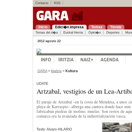
Contacto
RSS
Inicio
Edici�n impresa
Temas
Tienda
Temas del d�a
Euskal Herria
Opini�n
Deportes
Mun
2012 agosto 22
GARA
>
Idatzia
>
Kultura
UDATE
Artzabal, vestigios de un Lea-Artiba
El paraje de Artzabal –en la costa de Mendexa, a unos ci
playa de Karraspio– alberga una cantera donde hace más
fabricaban piedras de molino, muelas. Son restos de aque
comarca era la avanzada de la industrialización vasca.
Texto: Alvaro HILARIO