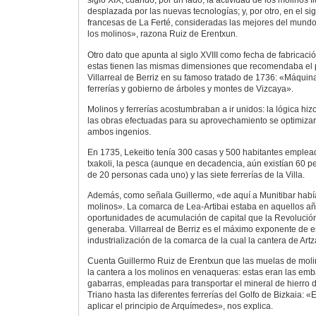
siglo XIX, cuando, por un lado, la actividad de los molinos f
desplazada por las nuevas tecnologías; y, por otro, en el sig
francesas de La Ferté, consideradas las mejores del mundo
los molinos», razona Ruiz de Erentxun.
Otro dato que apunta al siglo XVIII como fecha de fabricaci
estas tienen las mismas dimensiones que recomendaba el 
Villarreal de Berriz en su famoso tratado de 1736: «Máquin
ferrerías y gobierno de árboles y montes de Vizcaya».
Molinos y ferrerías acostumbraban a ir unidos: la lógica hizo
las obras efectuadas para su aprovechamiento se optimizará
ambos ingenios.
En 1735, Lekeitio tenía 300 casas y 500 habitantes emplea
txakoli, la pesca (aunque en decadencia, aún existían 60 p
de 20 personas cada uno) y las siete ferrerías de la Villa.
Además, como señala Guillermo, «de aquí a Munitibar hab
molinos». La comarca de Lea-Artibai estaba en aquellos a
oportunidades de acumulación de capital que la Revolución
generaba. Villarreal de Berriz es el máximo exponente de es
industrialización de la comarca de la cual la cantera de Ar
Cuenta Guillermo Ruiz de Erentxun que las muelas de moli
la cantera a los molinos en venaqueras: estas eran las emb
gabarras, empleadas para transportar el mineral de hierro
Triano hasta las diferentes ferrerías del Golfo de Bizkaia: 
aplicar el principio de Arquímedes», nos explica.