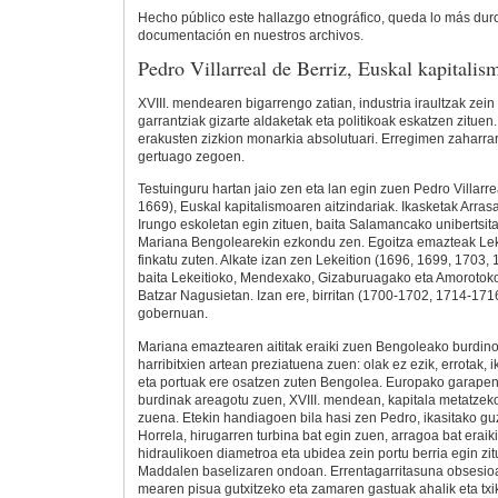
Hecho público este hallazgo etnográfico, queda lo más dur
documentación en nuestros archivos.
Pedro Villarreal de Berriz, Euskal kapitalis
XVIII. mendearen bigarrengo zatian, industria iraultzak zein
garrantziak gizarte aldaketak eta politikoak eskatzen zituen
erakusten zizkion monarkia absolutuari. Erregimen zaharr
gertuago zegoen.
Testuinguru hartan jaio zen eta lan egin zuen Pedro Villarre
1669), Euskal kapitalismoaren aitzindariak. Ikasketak Arras
Irungo eskoletan egin zituen, baita Salamancako unibertsit
Mariana Bengolearekin ezkondu zen. Egoitza emazteak Leke
finkatu zuten. Alkate izan zen Lekeition (1696, 1699, 1703, 
baita Lekeitioko, Mendexako, Gizaburuagako eta Amorotoko
Batzar Nagusietan. Izan ere, birritan (1700-1702, 1714-1716
gobernuan.
Mariana emaztearen aititak eraiki zuen Bengoleako burdin
harribitxien artean preziatuena zuen: olak ez ezik, errotak, i
eta portuak ere osatzen zuten Bengolea. Europako garape
burdinak areagotu zuen, XVIII. mendean, kapitala metatzek
zuena. Etekin handiagoen bila hasi zen Pedro, ikasitako g
Horrela, hirugarren turbina bat egin zuen, arragoa bat eraik
hidraulikoen diametroa eta ubidea zein portu berria egin zi
Maddalen baselizaren ondoan. Errentagarritasuna obsesio
mearen pisua gutxitzeko eta zamaren gastuak ahalik eta txi