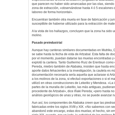
que parecen no haber sido arrancadas por las olas, siend
zona de extracción, «observándose hasta 4 ó 5 escalones d
laboreo de forma horizontal».
Encuentran también otra muela en fase de fabricación y junt
susceptible de haberse utilizado para la extracción de mater
A la vista de los hallazgos, concluyen que la zona ha sido
molino.
Pasado preindustrial
Aunque hay canteras similares documentadas en Mutriku, 
se sabe hasta la fecha de esta de Artzabal. Esta falta de 
por el momento, puedan datarse las muelas encontradas y 
explotó la cantera. Tanto Guillermo Ruiz de Erentxun como 
Pereda, miebro también de Atabaka, insisten que hasta en
aporte datos fehacientes a la investigación, la cautela es 
documentación necesaría sería aquella que aclarase si Art
a los molinos de la zona, si efectuó exportaciones o si el m
utilizó en otras construcciones de Lekeitio y Mendexa. «La 
partes de la muralla de Lekeitio, las más antiguas, pudiera
procedente de Artzabal», dice Iñaki Pereda; «pero hasta n
análisis geológicos de unas y otras, no se puede avanzar 
Aun así, los componentes de Atabaka creen que las piedra
fabricadas entre los siglos XVIII y XIX. «No sabemos con s
abandonó este encargo, estas dos muelas; el hecho, sin em