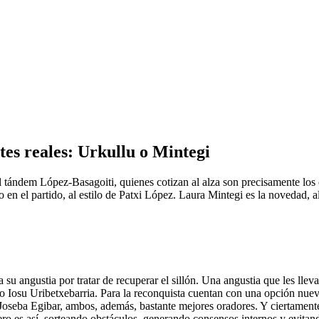
tes reales: Urkullu o Mintegi
 el tándem López-Basagoiti, quienes cotizan al alza son precisamente lo
en el partido, al estilo de Patxi López. Laura Mintegi es la novedad, al 
su angustia por tratar de recuperar el sillón. Una angustia que les llev
so Iosu Uribetxebarria. Para la reconquista cuentan con una opción nue
 Joseba Egibar, ambos, además, bastante mejores oradores. Y ciertamente
ero es así, sorteando obstáculos, generando consensos internos y evitan