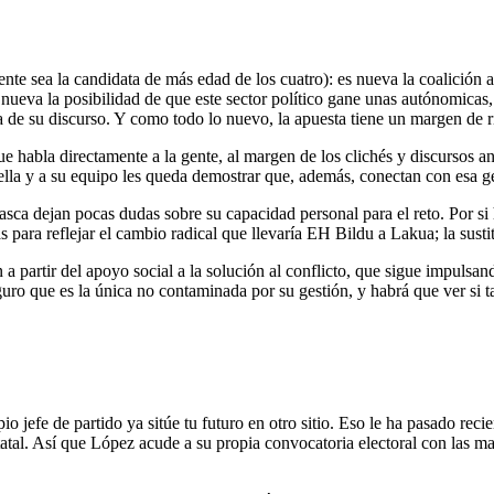
 sea la candidata de más edad de los cuatro): es nueva la coalición a 
eva la posibilidad de que este sector político gane unas autónomicas, e
a de su discurso. Y como todo lo nuevo, la apuesta tiene un margen de r
habla directamente a la gente, al margen de los clichés y discursos anqu
a ella y a su equipo les queda demostrar que, además, conectan con esa g
asca dejan pocas dudas sobre su capacidad personal para el reto. Por si
para reflejar el cambio radical que llevaría EH Bildu a Lakua; la sustit
 a partir del apoyo social a la solución al conflicto, que sigue impuls
uro que es la única no contaminada por su gestión, y habrá que ver si ta
o jefe de partido ya sitúe tu futuro en otro sitio. Eso le ha pasado r
estatal. Así que López acude a su propia convocatoria electoral con las 