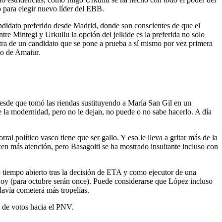
o para elegir nuevo líder del EBB.
andidato preferido desde Madrid, donde son conscientes de que el
tre Mintegi y Urkullu la opción del jelkide es la preferida no solo
ontra de un candidato que se pone a prueba a sí mismo por vez primera
aso de Amaiur.
. Desde que tomó las riendas sustituyendo a María San Gil en un
e la modernidad, pero no le dejan, no puede o no sabe hacerlo. A día
l político vasco tiene que ser gallo. Y eso le lleva a gritar más de la
ecen más atención, pero Basagoiti se ha mostrado insultante incluso con
evo tiempo abierto tras la decisión de ETA y como ejecutor de una
Rajoy (para octubre serán once). Puede considerarse que López incluso
davía cometerá más tropelías.
a de votos hacia el PNV.