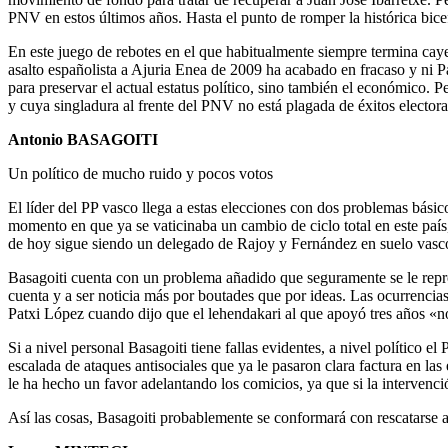
PNV en estos últimos años. Hasta el punto de romper la histórica bicef
En este juego de rebotes en el que habitualmente siempre termina caye
asalto españolista a Ajuria Enea de 2009 ha acabado en fracaso y ni Pa
para preservar el actual estatus político, sino también el económico. 
y cuya singladura al frente del PNV no está plagada de éxitos electora
Antonio BASAGOITI
Un político de mucho ruido y pocos votos
El líder del PP vasco llega a estas elecciones con dos problemas básic
momento en que ya se vaticinaba un cambio de ciclo total en este país
de hoy sigue siendo un delegado de Rajoy y Fernández en suelo vasc
Basagoiti cuenta con un problema añadido que seguramente se le reprodu
cuenta y a ser noticia más por boutades que por ideas. Las ocurrencias
Patxi López cuando dijo que el lehendakari al que apoyó tres años «n
Si a nivel personal Basagoiti tiene fallas evidentes, a nivel político 
escalada de ataques antisociales que ya le pasaron clara factura en l
le ha hecho un favor adelantando los comicios, ya que si la intervenci
Así las cosas, Basagoiti probablemente se conformará con rescatarse a