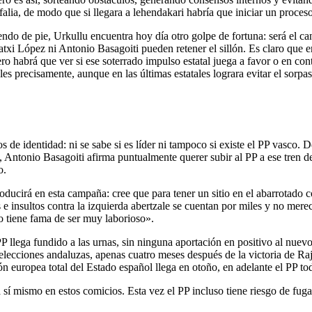
alia, de modo que si llegara a lehendakari habría que iniciar un proces
ndo de pie, Urkullu encuentra hoy día otro golpe de fortuna: será el c
txi López ni Antonio Basagoiti pueden retener el sillón. Es claro que en
Pero habrá que ver si ese soterrado impulso estatal juega a favor o en c
les precisamente, aunque en las últimas estatales lograra evitar el sorp
os de identidad: ni se sabe si es líder ni tampoco si existe el PP vasco
, Antonio Basagoiti afirma puntualmente querer subir al PP a ese tren d
o.
cirá en esta campaña: cree que para tener un sitio en el abarrotado corra
 e insultos contra la izquierda abertzale se cuentan por miles y no mer
o tiene fama de ser muy laborioso».
el PP llega fundido a las urnas, sin ninguna aportación en positivo al nu
as elecciones andaluzas, apenas cuatro meses después de la victoria de 
ón europea total del Estado español llega en otoño, en adelante el PP to
 sí mismo en estos comicios. Esta vez el PP incluso tiene riesgo de fug