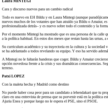
Laura MINTEGI
Cara y discurso nuevos para un cambio radical
Todo es nuevo en EH Bildu y en Laura Mintegi (aunque paradójicamente
nuevos muchos de los votantes que han atraído ya Bildu o Amaiur, es nu
profesionalizada detrás– y es nuevo sobre todo el contenido y la form
Por el momento Mintegi ha mostrado que es una persona de la calle que 
a la política habitual. En estos dos meses que restan hasta las urnas, 
Su curriculum académico y su trayectoria en la cultura y la sociedad v
se ha adelantado a todos revelando su equipo. Y eso ha servido además 
A Mintegi no le faltarán banderas que coger. Bildu y Amaiur crecieron
opción novedosa frente a la crisis y sus dramáticas consecuencias. Seg
terreno.
Patxi LOPEZ
Con la maleta hecha y Madrid como destino
No puede haber cosa peor para un candidato a lehendakari que tu propi
claro en una entrevista de prensa que su porvenir está en la política 
Ajuria Enea y porque luego no le espera el PSE, sino el PSOE.