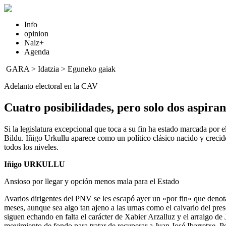
Info
opinion
Naiz+
Agenda
GARA
>
Idatzia
>
Eguneko gaiak
Adelanto electoral en la CAV
Cuatro posibilidades, pero solo dos aspiran
Si la legislatura excepcional que toca a su fin ha estado marcada por
Bildu. Iñigo Urkullu aparece como un político clásico nacido y crecido 
todos los niveles.
Iñigo URKULLU
Ansioso por llegar y opción menos mala para el Estado
Avarios dirigentes del PNV se les escapó ayer un «por fin» que denota 
meses, aunque sea algo tan ajeno a las urnas como el calvario del pre
siguen echando en falta el carácter de Xabier Arzalluz y el arraigo de
movimiento de fondo para tratar de recuperar a Juan José Ibarretxe. P