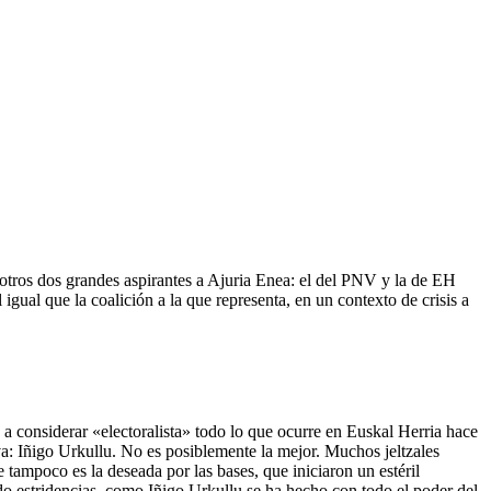
s otros dos grandes aspirantes a Ajuria Enea: el del PNV y la de EH
igual que la coalición a la que representa, en un contexto de crisis a
a a considerar «electoralista» todo lo que ocurre en Euskal Herria hace
va: Iñigo Urkullu. No es posiblemente la mejor. Muchos jeltzales
 tampoco es la deseada por las bases, que iniciaron un estéril
do estridencias, como Iñigo Urkullu se ha hecho con todo el poder del