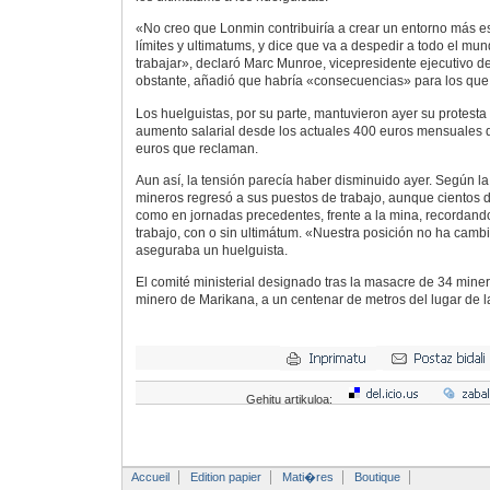
«No creo que Lonmin contribuiría a crear un entorno más e
límites y ultimatums, y dice que va a despedir a todo el mun
trabajar», declaró Marc Munroe, vicepresidente ejecutivo 
obstante, añadió que habría «consecuencias» para los que n
Los huelguistas, por su parte, mantuvieron ayer su protes
aumento salarial desde los actuales 400 euros mensuales q
euros que reclaman.
Aun así, la tensión parecía haber disminuido ayer. Según l
mineros regresó a sus puestos de trabajo, aunque cientos 
como en jornadas precedentes, frente a la mina, recordando
trabajo, con o sin ultimátum. «Nuestra posición no ha cam
aseguraba un huelguista.
El comité ministerial designado tras la masacre de 34 miner
minero de Marikana, a un centenar de metros del lugar de 
Gehitu artikuloa:
Accueil
Edition papier
Mati�res
Boutique