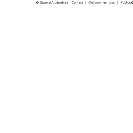
� Baigorri Argitaletxea
Contact
Qui sommes nous
Publicit