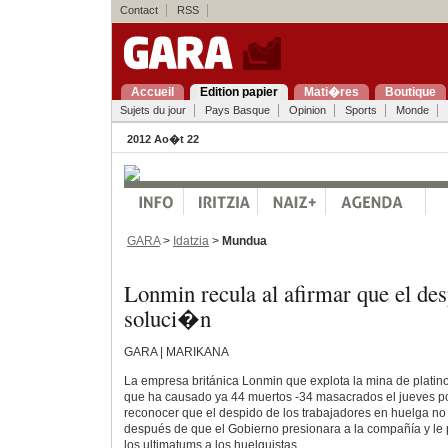
Contact
RSS
Accueil
Edition papier
Mati�res
Boutique
Sujets du jour
Pays Basque
Opinion
Sports
Monde
2012 Ao�t 22
GARA
>
Idatzia
>
Mundua
Lonmin recula al afirmar que el des
soluci�n
GARA | MARIKANA
La empresa británica Lonmin que explota la mina de platino
que ha causado ya 44 muertos -34 masacrados el jueves por 
reconocer que el despido de los trabajadores en huelga no es
después de que el Gobierno presionara a la compañía y le 
los ultimatums a los huelguistas.