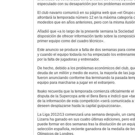
especulado con su desaparición por los problemas económi
El club navarro comunicó en su página web que «el Grupo A
afrontará la temporada número 12 en la máxima categoría 
modestos que en años anteriores, pero con la misma ilusió
Añadió que «a lo largo de la presente semana la Sociedad 
disposición de ofrecer información tanto sobre la composició
primer equipo como del cuadro técnico».
Este anuncio se produce a falta de dos semanas para com
y cuando el equipo todavía no ha empezado los entrenami
por la falta de jugadoras y entrenador.
De hecho, debido a los problemas económicos del club, qu
deuda de un millón y medio de euros, la mayoría de las jug
fueron anunciando conforme iba terminando la pasada tem
equipo para marcharse a jugar en el extranjero.
Itxako recuerda que la temporada comienza oficialmente el
disputa de la Supercopa ante el Bera Bera e indicó que «
de la información de esta competición «será comunicada a 
deseen desplazarse hasta la capital guipuzcoana».
La Liga 2012/13 comenzará una semana después, un camp
Lizarra ha ganado en sus cuatro últimas ediciones, pero está
puede formar en dos semanas tras la disolución de un equi
selección española, reciente ganadora de la medalla de br
Olímpicos de Londres.