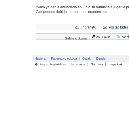
Itxako ya había anunciado en junio su renuncia a jugar la 
Campeones debido a problemas económicos.
Gehitu artikuloa:
Hasiera
Paperezko edizioa
Gaiak
Denda
� Baigorri Argitaletxea
Harremana
Nor gara
Iragarkiak